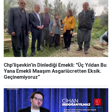
Chp’lişevkin’in Dinlediği Emekli: “Üç Yıldan Bu
Yana Emekli Maaşım Asgariücretten Eksik.
Geçinemiyoruz”