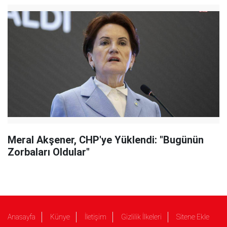
Meral Akşener, CHP'ye Yüklendi: "Bugünün
Zorbaları Oldular"
Anasayfa
Künye
İletişim
Gizlilik İlkeleri
Sitene Ekle