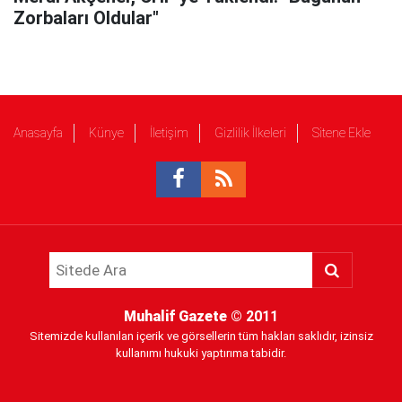
Zorbaları Oldular"
Anasayfa
Künye
İletişim
Gizlilik İlkeleri
Sitene Ekle
Muhalif Gazete
© 2011
Sitemizde kullanılan içerik ve görsellerin tüm hakları saklıdır, izinsiz
kullanımı hukuki yaptırıma tabidir.