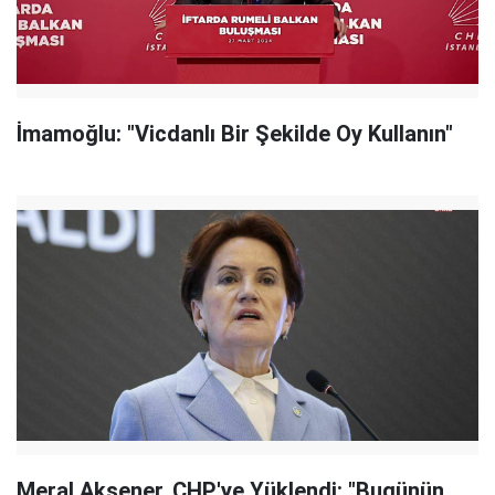
İmamoğlu: "Vicdanlı Bir Şekilde Oy Kullanın"
Meral Akşener, CHP'ye Yüklendi: "Bugünün