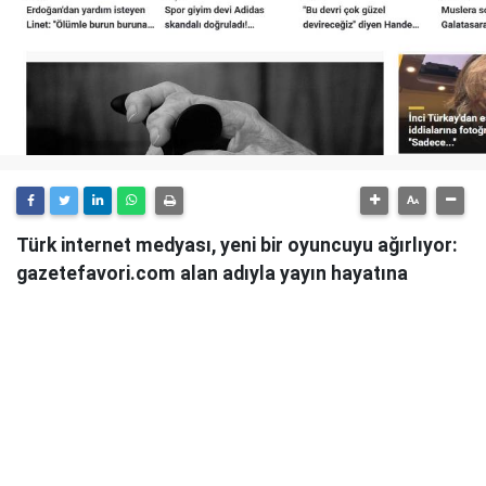
Türk internet medyası, yeni bir oyuncuyu ağırlıyor:
gazetefavori.com alan adıyla yayın hayatına
başlayan Gazete Favori, "Merhaba" diyerek
okuyucularıyla buluştuğunu duyurdu.
Güncel haberleri, derinlemesine analizleri ve farklı
bakış açılarını okuyucularına sunmayı hedefleyen
Gazete Favori, dijital habercilik alanında yeni bir soluk
getirme iddiasıyla yola çıktı.