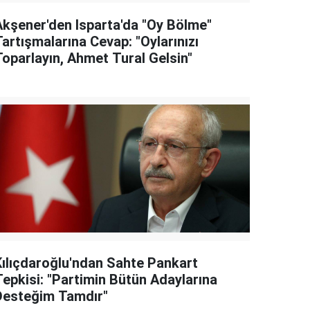
Akşener'den Isparta'da "Oy Bölme"
artışmalarına Cevap: "Oylarınızı
Toparlayın, Ahmet Tural Gelsin"
Kılıçdaroğlu'ndan Sahte Pankart
Tepkisi: "Partimin Bütün Adaylarına
Desteğim Tamdır"