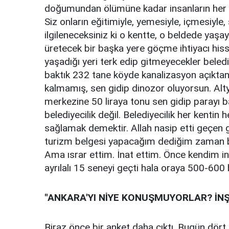
doğumundan ölümüne kadar insanların her şeyi
Siz onların eğitimiyle, yemesiyle, içmesiyle,
ilgileneceksiniz ki o kentte, o beldede yaşa
üretecek bir başka yere göçme ihtiyacı hiss
yaşadığı yeri terk edip gitmeyecekler belediy
baktık 232 tane köyde kanalizasyon açıktan
kalmamış, sen gidip dinozor oluyorsun. Altya
merkezine 50 liraya tonu sen gidip parayı b
belediyecilik değil. Belediyecilik her kentin 
sağlamak demektir. Allah nasip etti geçen
turizm belgesi yapacağım dediğim zaman b
Ama ısrar ettim. İnat ettim. Önce kendim i
ayrılalı 15 seneyi geçti hala oraya 500-600 b
"ANKARA'YI NİYE KONUŞMUYORLAR? İNŞ
Biraz önce bir anket daha çıktı. Bugün dört 