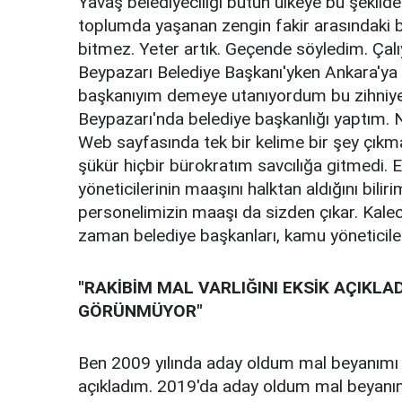
Yavaş belediyeciliği bütün ülkeye bu şekilde
toplumda yaşanan zengin fakir arasındaki b
bitmez. Yeter artık. Geçende söyledim. Çalı
Beypazarı Belediye Başkanı'yken Ankara'ya 
başkanıyım demeye utanıyordum bu zihniyett
Beypazarı'nda belediye başkanlığı yaptım. 
Web sayfasında tek bir kelime bir şey çıkmad
şükür hiçbir bürokratım savcılığa gitmedi.
yöneticilerinin maaşını halktan aldığını bili
personelimizin maaşı da sizden çıkar. Kaleci
zaman belediye başkanları, kamu yöneticiler
"RAKİBİM MAL VARLIĞINI EKSİK AÇIKLAD
GÖRÜNMÜYOR"
Ben 2009 yılında aday oldum mal beyanımı
açıkladım. 2019'da aday oldum mal beyanı