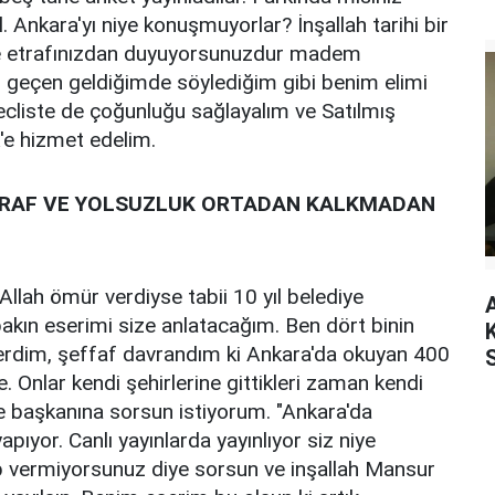
 Ankara'yı niye konuşmuyorlar? İnşallah tarihi bir
kçe etrafınızdan duyuyorsunuzdur madem
m geçen geldiğimde söylediğim gibi benim elimi
ecliste de çoğunluğu sağlayalım ve Satılmış
k'e hizmet edelim.
 İSRAF VE YOLSUZLUK ORTADAN KALKMADAN
Allah ömür verdiyse tabii 10 yıl belediye
bakın eserimi size anlatacağım. Ben dört binin
 verdim, şeffaf davrandım ki Ankara'da okuyan 400
 Onlar kendi şehirlerine gittikleri zaman kendi
ye başkanına sorsun istiyorum. "Ankara'da
apıyor. Canlı yayınlarda yayınlıyor siz niye
p vermiyorsunuz diye sorsun ve inşallah Mansur