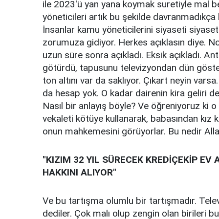
ile 2023'ü yan yana koymak suretiyle mal 
yöneticileri artık bu şekilde davranmadıkça
İnsanlar kamu yöneticilerini siyaseti siyase
zorumuza gidiyor. Herkes açıklasın diye. No
uzun süre sonra açıkladı. Eksik açıkladı. Anta
götürdü, tapusunu televizyondan dün göster
ton altını var da saklıyor. Çıkart neyin varsa
da hesap yok. O kadar dairenin kira geliri
Nasıl bir anlayış böyle? Ve öğreniyoruz ki o
vekaleti kötüye kullanarak, babasından kız 
onun mahkemesini görüyorlar. Bu nedir All
"KIZIM 32 YIL SÜRECEK KREDİÇEKİP EV A
HAKKINI ALIYOR"
Ve bu tartışma olumlu bir tartışmadır. Telev
dediler. Çok malı olup zengin olan birileri 