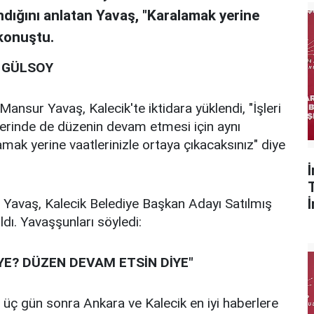
ndığını anlatan Yavaş, "Karalamak yerine
 konuştu.
N GÜLSOY
nsur Yavaş, Kalecik'te iktidara yüklendi, "İşleri
erinde de düzenin devam etmesi için aynı
amak yerine vaatlerinizle ortaya çıkacaksınız" diye
avaş, Kalecik Belediye Başkan Adayı Satılmış
ldı. Yavaşşunları söyledi:
YE? DÜZEN DEVAM ETSİN DİYE"
h üç gün sonra Ankara ve Kalecik en iyi haberlere