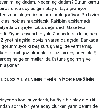
beyanımı açıkladım. Neden açıkladım? Bütün kamu
 biraz önce söylediğim olay ortaya çıkmıyor.
tten zenginleşen insanlar olarak görüyor. Bu bizim
ktası noktasını açıkladık. Rakibim açıklamadı
lya'da bir şeyler çıktı, değil dedi. Gazeteci
di. Ziynet eşyası hiç yok. Zannedersin ki üç beş
. Ziynetini açıkla, dövizin varsa da açıkla. Bankada
 de görünmüyor ki beş kuruş vergi de vermemiş.
 kadar mal göz olmuşlar ki kız kardeşinden aldığı
kardeşine gelen malları da üstüne geçirmiş ve
ah aşkına?
LDI. 32 YIL ALNININ TERİNİ YİYOR EMEĞİNİN
izyonda konuşuyorlardı, bu öyle bir olay oldu ki
bundan sonra bir yere aday olurken yarın benim de