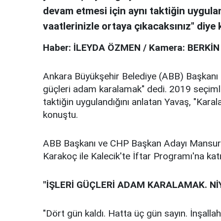
devam etmesi için aynı taktiğin uygula
vaatlerinizle ortaya çıkacaksınız" diye
Haber: İLEYDA ÖZMEN / Kamera: BERKİ
Ankara Büyükşehir Belediye (ABB) Başkanı Ma
güçleri adam karalamak" dedi. 2019 seçiml
taktiğin uygulandığını anlatan Yavaş, "Karal
konuştu.
ABB Başkanı ve CHP Başkan Adayı Mansur Y
Karakoç ile Kalecik'te İftar Programı'na katı
"İŞLERİ GÜÇLERİ ADAM KARALAMAK. Nİ
"Dört gün kaldı. Hatta üç gün sayın. İnşalla