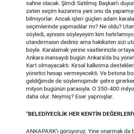
sahne olacak. Şimdi Satılmış Başkan'ı duyun
zaten seçim kazanma yani onu da yapamıyor
bilmiyorlar. Ancak işleri güçleri adam kar
seçimlerinde yapmadılar mı? Ne oldu? Utanm
söyledi, aynısını söyleyeyim kim hatırlamıy
utandırmasın dediniz ama hakikaten sizi u
böyle. Karalamak yerine vaatlerinizle ortay
Ankara inansaydı bugün Ankara'da bu yönet
Kart olmayacaktı. Kırsal kalkınma destekleri
yönetici hesap vermeyecekti. Ve betona bo
geldiğimde de söylemişimdir şehre girerke
milyon bugünün parasıyla. O 350-400 milyon 
daha olur. Neymiş? Eser yapmışlar.
"BELEDİYECİLİK HER KENTİN DEĞERLER
ANKAPARK'ı görüyoruz. Yine onarmak da bize