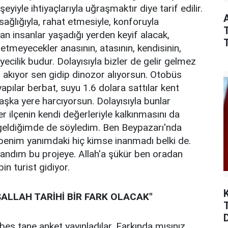
yle ihtiyaçlarıyla uğraşmaktır diye tarif edilir.
 sağlığıyla, rahat etmesiyle, konforuyla
T
yan insanlar yaşadığı yerden keyif alacak,
etmeyecekler anasının, atasının, kendisinin,
ecilik budur. Dolayısıyla bizler de gelir gelmez
 akıyor sen gidip dinozor alıyorsun. Otobüs
pılar berbat, suyu 1.6 dolara sattılar kent
aşka yere harcıyorsun. Dolayısıyla bunlar
her ilçenin kendi değerleriyle kalkınmasını da
 geldiğimde de söyledim. Ben Beypazarı'nda
enim yanımdaki hiç kimse inanmadı belki de.
nandım bu projeye. Allah'a şükür ben oradan
in turist gidiyor.
ALLAH TARİHİ BİR FARK OLACAK"
beş tane anket yayınladılar. Farkında mısınız