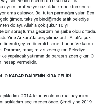
 yayılsın. Benim eserim bu olsun ki artık
u ayrım israf ve yolsuzluk kalkmadıktan sonra
yor ama çalışıyor. Bal tutan parmağını yalar. Ben
geldiğimde, taksiye bindiğimde artık belediye
en dolayı. Allah'a çok şükür 10 yıl
Ne bir soruşturma geçirdim ne şaibe oldu ortada.
ı. Yine Ankara'da beş yılımız bitti. Allah'a çok
 En önemli şey, en önemli hizmet budur. Ve kamu
rim. Paramız, maaşımız sizden çıkar. Belediye
k'e yapılacak yatırımın da parası sizden çıkar. O
i hesap vermelidir.
I. O KADAR DAİRENİN KİRA GELİRİ
 açıkladım. 2014'te aday oldum mal beyanımı
mı açıkladım seçilmeden önce. Şimdi yine 2019