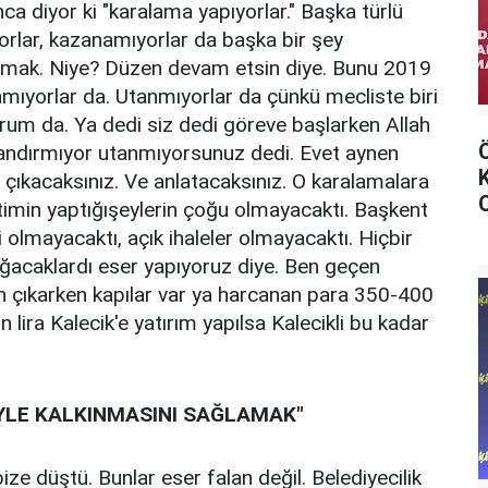
ca diyor ki "karalama yapıyorlar." Başka türlü
lar, kazanamıyorlar da başka bir şey
alamak. Niye? Düzen devam etsin diye. Bunu 2019
ıyorlar da. Utanmıyorlar da çünkü mecliste biri
orum da. Ya dedi siz dedi göreve başlarken Allah
tandırmıyor utanmıyorsunuz dedi. Evet aynen
a çıkacaksınız. Ve anlatacaksınız. O karalamalara
imin yaptığışeylerin çoğu olmayacaktı. Başkent
 olmayacaktı, açık ihaleler olmayacaktı. Hiçbir
ğacaklardı eser yapıyoruz diye. Ben geçen
n çıkarken kapılar var ya harcanan para 350-400
lira Kalecik'e yatırım yapılsa Kalecikli bu kadar
İYLE KALKINMASINI SAĞLAMAK"
 düştü. Bunlar eser falan değil. Belediyecilik