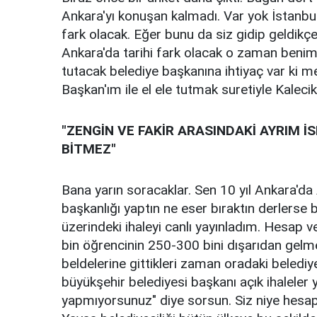
Ankara'yı konuşan kalmadı. Var yok İstanbul.
fark olacak. Eğer bunu da siz gidip geldi
Ankara'da tarihi fark olacak o zaman beni
tutacak belediye başkanına ihtiyaç var ki m
Başkan'ım ile el ele tutmak suretiyle Kaleci
"ZENGİN VE FAKİR ARASINDAKİ AYRIM
BİTMEZ"
Bana yarın soracaklar. Sen 10 yıl Ankara'da 
başkanlığı yaptın ne eser bıraktın derlerse 
üzerindeki ihaleyi canlı yayınladım. Hesap
bin öğrencinin 250-300 bini dışarıdan gelme.
beldelerine gittikleri zaman oradaki beledi
büyükşehir belediyesi başkanı açık ihaleler y
yapmıyorsunuz" diye sorsun. Siz niye hesa