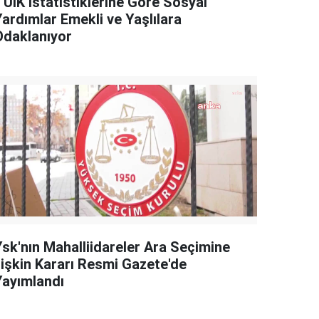
TÜİK İstatistiklerine Göre Sosyal
Yardımlar Emekli ve Yaşlılara
Odaklanıyor
Ysk'nın Mahalliidareler Ara Seçimine
İlişkin Kararı Resmi Gazete'de
Yayımlandı