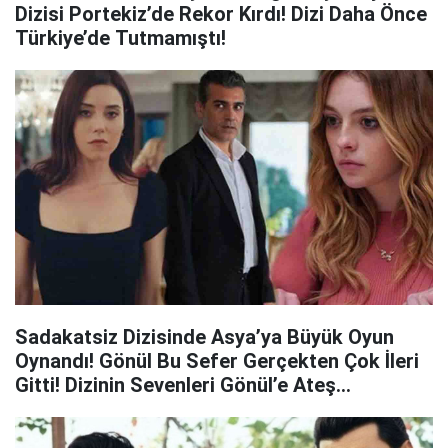
Dizisi Portekiz’de Rekor Kırdı! Dizi Daha Önce
Türkiye’de Tutmamıştı!
Sadakatsiz Dizisinde Asya’ya Büyük Oyun
Oynandı! Gönül Bu Sefer Gerçekten Çok İleri
Gitti! Dizinin Sevenleri Gönül’e Ateş
Püskürdü!