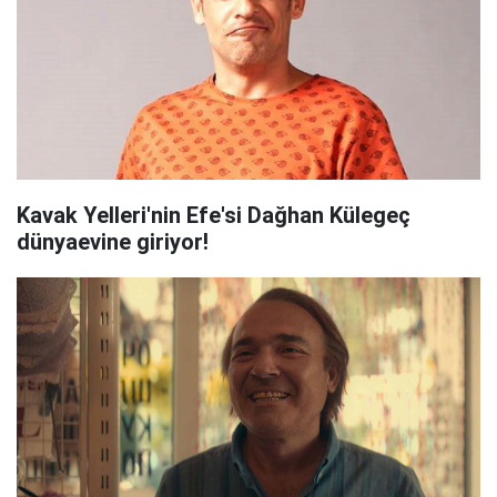
Kavak Yelleri'nin Efe'si Dağhan Külegeç
dünyaevine giriyor!