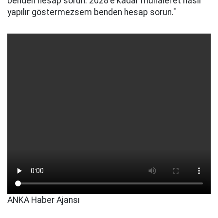
benden hesap sorun. 2028'e kadar muhalefet nasıl
yapılır göstermezsem benden hesap sorun."
ANKA Haber Ajansı