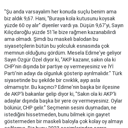
"Şu anda varsayalım her konuda suçlu benim ama
biz aldık 9,67. Hani, "Buraya kola kutusunu koysak
yüzde 60 oy alır" diyenler vardı ya. Düşün 9,67'yi, Sayın
Kılıçdaroğlu yüzde 51'le bize rağmen kazanabilirdi
ama olmadı. Şimdi bu maskeli balodan bu
siyasetçilerin bütün bu yolculuk esnasında çok
memnun olduğunu gördüm. Mesela Edirne'ye geliyor
Sayın Özgür Özel diyor ki, "AKP kazanır, sakın ola ki
CHP'nin dışında bir partiye oy vermeyesiniz ve İYİ
Parti'nin adayı da olgunluk gösterip ayrılmalıdır." Türk
siyasetinde bu şekilde bir cıvıklık, ayıp asla
olmamıştır. Bu kaçıncı? Edirne'nin başka bir ilçesine
de AKP'li bakanlar gelip diyor ki, "Sakın ola ki AKP'li
adaylar dışında başka bir yere oy vermeyesiniz. Oylar
bölünür, CHP gelir." Seçmenin sesini duymadan, ne
istediğini hissetmeden, bunu bilmek için gayret
göstermeden bir maskeli baloyla çok kolay oy almayı