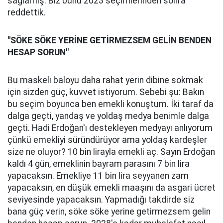
sağlamış. Biz bunu 2023 seçimlerinden sonra
reddettik.
"SÖKE SÖKE YERİNE GETİRMEZSEM GELİN BENDEN
HESAP SORUN"
Bu maskeli baloyu daha rahat yerin dibine sokmak
için sizden güç, kuvvet istiyorum. Sebebi şu: Bakın
bu seçim boyunca ben emekli konuştum. İki taraf da
dalga geçti, yandaş ve yoldaş medya benimle dalga
geçti. Hadi Erdoğan'ı destekleyen medyayı anlıyorum
çünkü emekliyi süründürüyor ama yoldaş kardeşler
size ne oluyor? 10 bin lirayla emekli aç. Sayın Erdoğan
kaldı 4 gün, emeklinin bayram parasını 7 bin lira
yapacaksın. Emekliye 11 bin lira seyyanen zam
yapacaksın, en düşük emekli maaşını da asgari ücret
seviyesinde yapacaksın. Yapmadığı takdirde siz
bana güç verin, söke söke yerine getirmezsem gelin