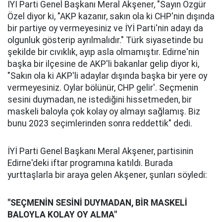
İYİ Parti Genel Başkanı Meral Akşener, "Sayın Özgür
Özel diyor ki, "AKP kazanır, sakın ola ki CHP'nin dışında
bir partiye oy vermeyesiniz ve İYİ Parti'nin adayı da
olgunluk gösterip ayrılmalıdır." Türk siyasetinde bu
şekilde bir cıvıklık, ayıp asla olmamıştır. Edirne'nin
başka bir ilçesine de AKP'li bakanlar gelip diyor ki,
"Sakın ola ki AKP'li adaylar dışında başka bir yere oy
vermeyesiniz. Oylar bölünür, CHP gelir'. Seçmenin
sesini duymadan, ne istediğini hissetmeden, bir
maskeli baloyla çok kolay oy almayı sağlamış. Biz
bunu 2023 seçimlerinden sonra reddettik" dedi.
İYİ Parti Genel Başkanı Meral Akşener, partisinin
Edirne'deki iftar programına katıldı. Burada
yurttaşlarla bir araya gelen Akşener, şunları söyledi:
"SEÇMENİN SESİNİ DUYMADAN, BİR MASKELİ
BALOYLA KOLAY OY ALMA"