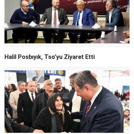
Halil Posbıyık, Tso’yu Ziyaret Etti