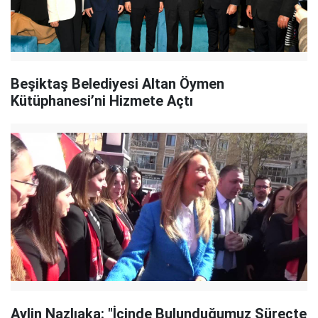
Beşiktaş Belediyesi Altan Öymen
Kütüphanesi’ni Hizmete Açtı
Aylin Nazlıaka: "İçinde Bulunduğumuz Süreçte