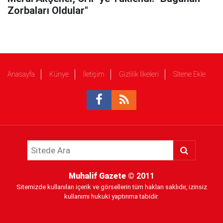
Zorbaları Oldular"
Anasayfa
Künye
İletişim
Gizlilik İlkeleri
Sitene Ekle
Muhalif Gazete
© 2011
Sitemizde kullanılan içerik ve görsellerin tüm hakları saklıdır, izinsiz
kullanımı hukuki yaptırıma tabidir.