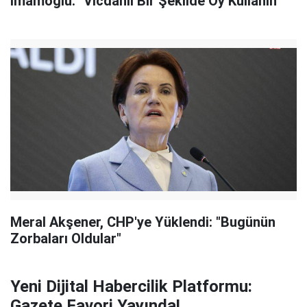
İmamoğlu: "Vicdanlı Bir Şekilde Oy Kullanın"
Meral Akşener, CHP'ye Yüklendi: "Bugünün
Zorbaları Oldular"
Yeni Dijital Habercilik Platformu:
Gazete Favori Yayında!