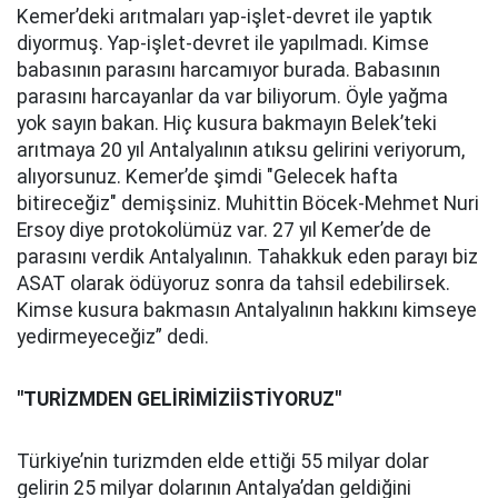
Kemer’deki arıtmaları yap-işlet-devret ile yaptık
diyormuş. Yap-işlet-devret ile yapılmadı. Kimse
babasının parasını harcamıyor burada. Babasının
parasını harcayanlar da var biliyorum. Öyle yağma
yok sayın bakan. Hiç kusura bakmayın Belek’teki
arıtmaya 20 yıl Antalyalının atıksu gelirini veriyorum,
alıyorsunuz. Kemer’de şimdi "Gelecek hafta
bitireceğiz" demişsiniz. Muhittin Böcek-Mehmet Nuri
Ersoy diye protokolümüz var. 27 yıl Kemer’de de
parasını verdik Antalyalının. Tahakkuk eden parayı biz
ASAT olarak ödüyoruz sonra da tahsil edebilirsek.
Kimse kusura bakmasın Antalyalının hakkını kimseye
yedirmeyeceğiz” dedi.
"TURİZMDEN GELİRİMİZİİSTİYORUZ"
Türkiye’nin turizmden elde ettiği 55 milyar dolar
gelirin 25 milyar dolarının Antalya’dan geldiğini