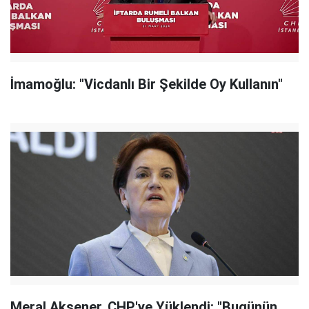
İmamoğlu: "Vicdanlı Bir Şekilde Oy Kullanın"
Meral Akşener, CHP'ye Yüklendi: "Bugünün