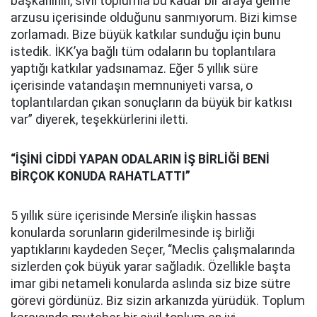
başkanının, sivil toplumla bu kadar bir araya gelme
arzusu içerisinde olduğunu sanmıyorum. Bizi kimse
zorlamadı. Bize büyük katkılar sunduğu için bunu
istedik. İKK’ya bağlı tüm odaların bu toplantılara
yaptığı katkılar yadsınamaz. Eğer 5 yıllık süre
içerisinde vatandaşın memnuniyeti varsa, o
toplantılardan çıkan sonuçların da büyük bir katkısı
var” diyerek, teşekkürlerini iletti.
“İŞİNİ CİDDİ YAPAN ODALARIN İŞ BİRLİĞİ BENİ
BİRÇOK KONUDA RAHATLATTI”
5 yıllık süre içerisinde Mersin’e ilişkin hassas
konularda sorunların giderilmesinde iş birliği
yaptıklarını kaydeden Seçer, “Meclis çalışmalarında
sizlerden çok büyük yarar sağladık. Özellikle başta
imar gibi netameli konularda aslında siz bize sütre
görevi gördünüz. Biz sizin arkanızda yürüdük. Toplum