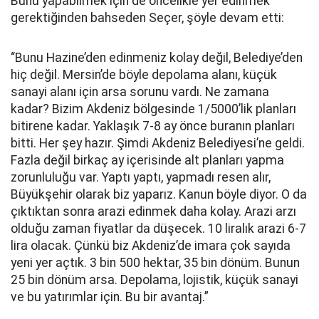
Bunu yapabilmek için de öncelikle yer edinmek
gerektiğinden bahseden Seçer, şöyle devam etti:
“Bunu Hazine’den edinmeniz kolay değil, Belediye’den
hiç değil. Mersin’de böyle depolama alanı, küçük
sanayi alanı için arsa sorunu vardı. Ne zamana
kadar? Bizim Akdeniz bölgesinde 1/5000’lik planları
bitirene kadar. Yaklaşık 7-8 ay önce buranın planları
bitti. Her şey hazır. Şimdi Akdeniz Belediyesi’ne geldi.
Fazla değil birkaç ay içerisinde alt planları yapma
zorunluluğu var. Yaptı yaptı, yapmadı resen alır,
Büyükşehir olarak biz yaparız. Kanun böyle diyor. O da
çıktıktan sonra arazi edinmek daha kolay. Arazi arzı
olduğu zaman fiyatlar da düşecek. 10 liralık arazi 6-7
lira olacak. Çünkü biz Akdeniz’de imara çok sayıda
yeni yer açtık. 3 bin 500 hektar, 35 bin dönüm. Bunun
25 bin dönüm arsa. Depolama, lojistik, küçük sanayi
ve bu yatırımlar için. Bu bir avantaj.”