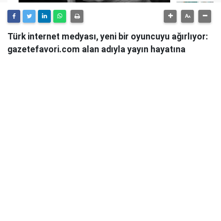
Türk internet medyası, yeni bir oyuncuyu ağırlıyor:
gazetefavori.com alan adıyla yayın hayatına
başlayan Gazete Favori, "Merhaba" diyerek
okuyucularıyla buluştuğunu duyurdu.
Güncel haberleri, derinlemesine analizleri ve farklı
bakış açılarını okuyucularına sunmayı hedefleyen
Gazete Favori, dijital habercilik alanında yeni bir soluk
getirme iddiasıyla yola çıktı.
Haberciliğe Yeni Bir Yaklaşım
Gazete Favori'nin yayın politikası hakkında henüz
detaylı bir açıklama yapılmamış olsa da, isminden de
anlaşılacağı üzere, okuyucuların "favorisi" olmayı,
onların ilgisini çeken, güvendikleri ve takip etmekten