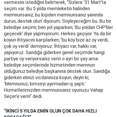
vermesini istediğini belirterek, “Sizlere ‘31 Mart’ta
seçim var. Bu 5 yılda memleketin halinden
memnunsanız, bu kişiden memnunsanız yanında
durun, destek olun’ diyorum. Söyleyeceğim bu. Bu bir
belediye seçimi; ben yol yaparken; ‘Bu yoldan CHP’liler
geçecek’ diye yapmıyorum. Herkes geçiyor. Ya da bir
köyün ihtiyacını karşılarken; ‘bu köy bize az oy verdi,
çok oy verdi’ demiyoruz. İhtiyacı var, hakkı var,
yapıyoruz. Sandığa giderken genel seçimde hangi
partiye oy veriyorsanız verin o ayrı bir şey ama
belediye seçimlerinde hizmetinden memnun
olduğunuz belediye başkanına destek olun. Sandığa
giderken elinizi vicdanınıza koyun, deyin ki;
‘Memnunuz, kimseyi ayırmadan iş yaptı.’
Hizmetlerimizden memnunsanız oyunuzu Vahap
Seçer’e verin” dedi.
“İKİNCİ 5 YILDA EMİN OLUN ÇOK DAHA HIZLI