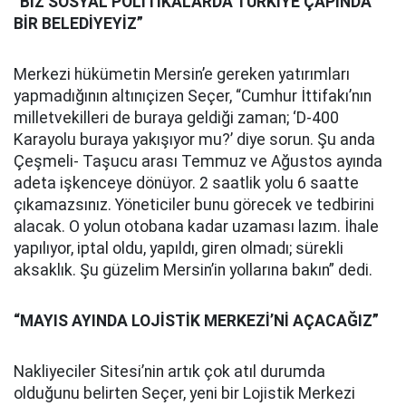
“BİZ SOSYAL POLİTİKALARDA TÜRKİYE ÇAPINDA
BİR BELEDİYEYİZ”
Merkezi hükümetin Mersin’e gereken yatırımları
yapmadığının altınıçizen Seçer, “Cumhur İttifakı’nın
milletvekilleri de buraya geldiği zaman; ‘D-400
Karayolu buraya yakışıyor mu?’ diye sorun. Şu anda
Çeşmeli- Taşucu arası Temmuz ve Ağustos ayında
adeta işkenceye dönüyor. 2 saatlik yolu 6 saatte
çıkamazsınız. Yöneticiler bunu görecek ve tedbirini
alacak. O yolun otobana kadar uzaması lazım. İhale
yapılıyor, iptal oldu, yapıldı, giren olmadı; sürekli
aksaklık. Şu güzelim Mersin’in yollarına bakın” dedi.
“MAYIS AYINDA LOJİSTİK MERKEZİ’Nİ AÇACAĞIZ”
Nakliyeciler Sitesi’nin artık çok atıl durumda
olduğunu belirten Seçer, yeni bir Lojistik Merkezi