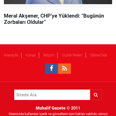
Meral Akşener, CHP'ye Yüklendi: "Bugünün
Zorbaları Oldular"
Anasayfa
Künye
İletişim
Gizlilik İlkeleri
Sitene Ekle
Muhalif Gazete
© 2011
Sitemizde kullanılan içerik ve görsellerin tüm hakları saklıdır, izinsiz