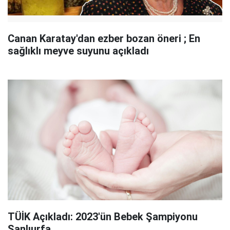
Canan Karatay'dan ezber bozan öneri ; En
sağlıklı meyve suyunu açıkladı
TÜİK Açıkladı: 2023'ün Bebek Şampiyonu
Şanlıurfa