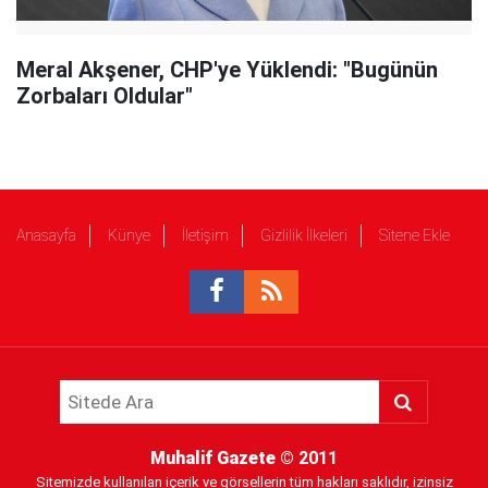
Meral Akşener, CHP'ye Yüklendi: "Bugünün
Zorbaları Oldular"
Anasayfa
Künye
İletişim
Gizlilik İlkeleri
Sitene Ekle
Muhalif Gazete
© 2011
Sitemizde kullanılan içerik ve görsellerin tüm hakları saklıdır, izinsiz