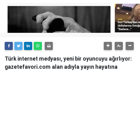
Türk internet medyası, yeni bir oyuncuyu ağırlıyor:
gazetefavori.com alan adıyla yayın hayatına
başlayan Gazete Favori, "Merhaba" diyerek
okuyucularıyla buluştuğunu duyurdu.
Güncel haberleri, derinlemesine analizleri ve farklı
bakış açılarını okuyucularına sunmayı hedefleyen
Gazete Favori, dijital habercilik alanında yeni bir soluk
getirme iddiasıyla yola çıktı.
Haberciliğe Yeni Bir Yaklaşım