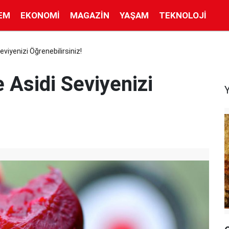
EM
EKONOMI
MAGAZIN
YAŞAM
TEKNOLOJI
viyenizi Öğrenebilirsiniz!
 Asidi Seviyenizi