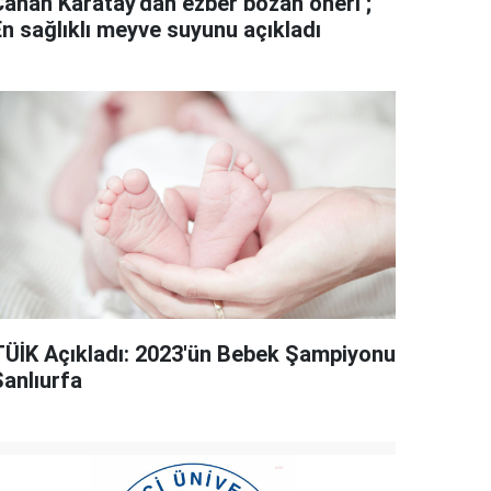
Canan Karatay'dan ezber bozan öneri ;
En sağlıklı meyve suyunu açıkladı
TÜİK Açıkladı: 2023'ün Bebek Şampiyonu
Şanlıurfa