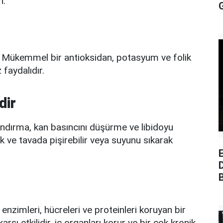
n.
. Mükemmel bir antioksidan, potasyum ve folik
faydalıdır.
dir
landırma, kan basıncını düşürme ve libidoyu
ak ve tavada pişirebilir veya suyunu sıkarak
E
enzimleri, hücreleri ve proteinleri koruyan bir
ı etkilidir, iç organları korur ve bir çok kronik