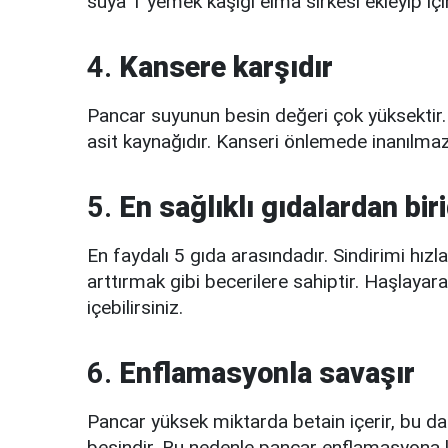
suya 1 yemek kaşığı elma sirkesi ekleyip içi
4.
Kansere karşıdır
Pancar suyunun besin değeri çok yüksektir
asit kaynağıdır. Kanseri önlemede inanılmaz 
5.
En sağlıklı gıdalardan biri
En faydalı 5 gıda arasındadır. Sindirimi hız
arttırmak gibi becerilere sahiptir. Haşlayar
içebilirsiniz.
6.
Enflamasyonla savaşır
Pancar yüksek miktarda betain içerir, bu da 
besindir. Bu nedenle pancar enflamasyona karş