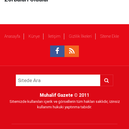
Anasayfa
Künye
İletişim
Gizlilik İlkeleri
Sitene Ekle
Muhalif Gazete
© 2011
Sitemizde kullanılan içerik ve görsellerin tüm hakları saklıdır, izinsiz
kullanımı hukuki yaptırıma tabidir.