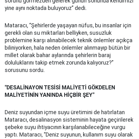
sorunu görmezden gelerek günün sonunda kendimizi
yine aynı noktada buluyoruz” dedi.
Mataracı, “Şehirlerde yaşayan nüfus, bu insanlar için
gerekli olan su miktarları belliyken, susuzluk
problemine karşı alınabilecek teknik önlemler açıkça
biliniyorken, hala neden önlemler alınmayıp bütün bir
millet olarak bahar aylarında şehirlerin baraj
doluluklarını takip etmek zorunda kalıyoruz?”
sorusunu sordu.
"DESALİNAYON TESİSİ MALİYETİ GÖKDELEN
MALİYETİNİN YANINDA HİÇBİR ŞEY"
Deniz suyundan içme suyu üretimini de hatırlatan
Mataracı, desalinasyon sisteminin hayata geçirilerek
şebeke suyu ihtiyacının karşılanabileceğine vurgu
yaptı. Mataracı, “Deniz suyunun, kullanım suyu olarak