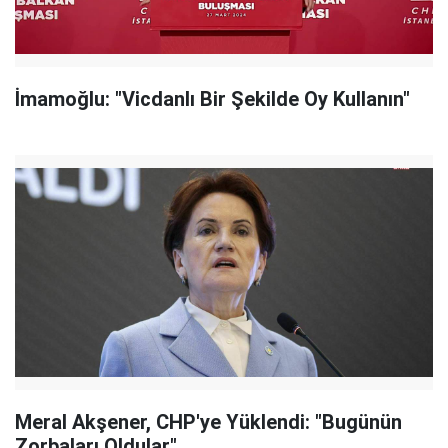
İmamoğlu: "Vicdanlı Bir Şekilde Oy Kullanın"
Meral Akşener, CHP'ye Yüklendi: "Bugünün
Zorbaları Oldular"