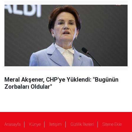
Meral Akşener, CHP'ye Yüklendi: "Bugünün
Zorbaları Oldular"
Anasayfa
Künye
İletişim
Gizlilik İlkeleri
Sitene Ekle