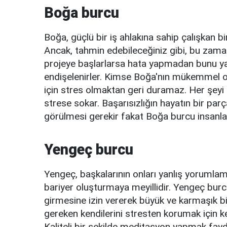
Boğa burcu
Boğa, güçlü bir iş ahlakına sahip çalışkan b
Ancak, tahmin edebileceğiniz gibi, bu zaman
projeye başlarlarsa hata yapmadan bunu ya
endişelenirler. Kimse Boğa'nın mükemmel ol
için stres olmaktan geri duramaz. Her şeyi ay
strese sokar. Başarısızlığın hayatın bir pa
görülmesi gerekir fakat Boğa burcu insanl
Yengeç burcu
Yengeç, başkalarının onları yanlış yorumlam
bariyer oluşturmaya meyillidir. Yengeç burc
girmesine izin vererek büyük ve karmaşık b
gereken kendilerini stresten korumak için ken
Kaliteli bir şekilde meditasyon yapmak fayda