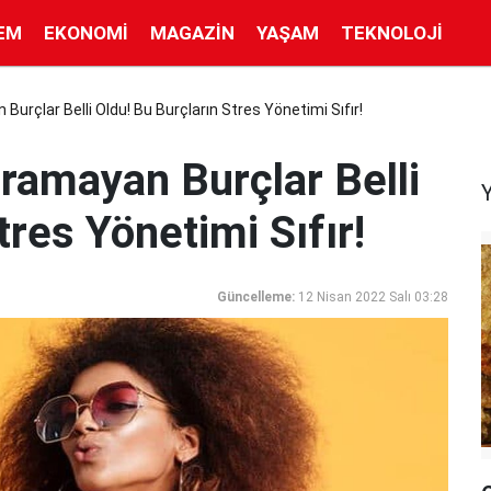
EM
EKONOMI
MAGAZIN
YAŞAM
TEKNOLOJI
Burçlar Belli Oldu! Bu Burçların Stres Yönetimi Sıfır!
aramayan Burçlar Belli
tres Yönetimi Sıfır!
Güncelleme:
12 Nisan 2022 Salı 03:28