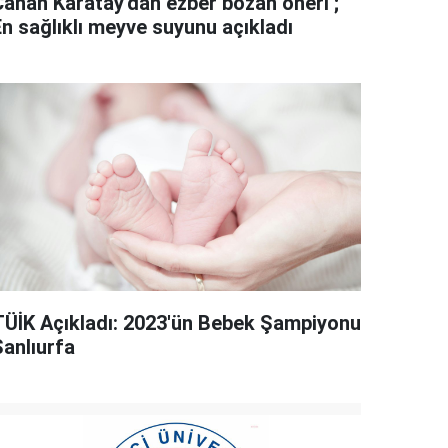
Canan Karatay'dan ezber bozan öneri ;
En sağlıklı meyve suyunu açıkladı
TÜİK Açıkladı: 2023'ün Bebek Şampiyonu
Şanlıurfa