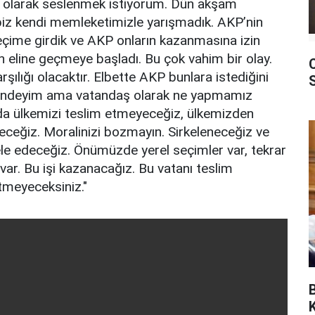
aş olarak seslenmek istiyorum. Dün akşam
biz kendi memleketimizle yarışmadık. AKP’nin
seçime girdik ve AKP onların kazanmasına izin
n eline geçmeye başladı. Bu çok vahim bir olay.
ılığı olacaktır. Elbette AKP bunlara istediğini
içindeyim ama vatandaş olarak ne yapmamız
şulda ülkemizi teslim etmeyeceğiz, ülkemizden
ğiz. Moralinizi bozmayın. Sirkeleneceğiz ve
le edeceğiz. Önümüzde yerel seçimler var, tekrar
ar. Bu işi kazanacağız. Bu vatanı teslim
tmeyeceksiniz."