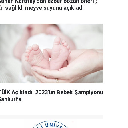
Canan Karatay'dan ezber bozan öneri ;
En sağlıklı meyve suyunu açıkladı
TÜİK Açıkladı: 2023'ün Bebek Şampiyonu
Şanlıurfa