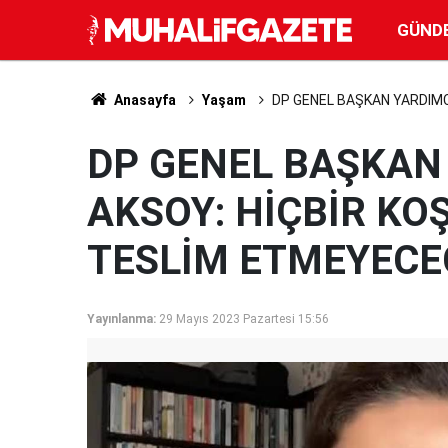
GÜND
Anasayfa
Yaşam
DP GENEL BAŞKAN YARDIMCI
DP GENEL BAŞKAN 
AKSOY: HİÇBİR KO
TESLİM ETMEYECE
Yayınlanma:
29 Mayıs 2023 Pazartesi 15:56