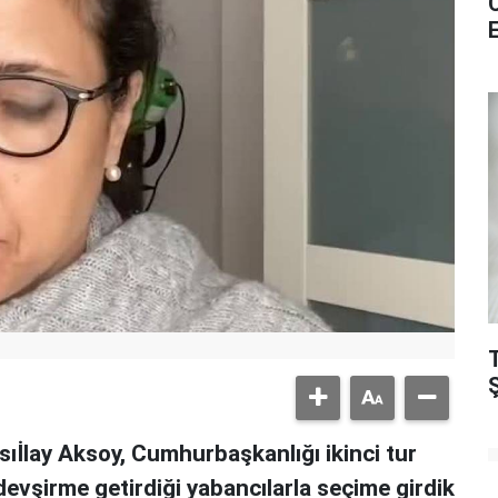
ıİlay Aksoy, Cumhurbaşkanlığı ikinci tur
devşirme getirdiği yabancılarla seçime girdik