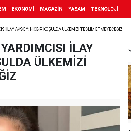
EM
EKONOMI
MAGAZIN
YAŞAM
TEKNOLOJI
SI İLAY AKSOY: HİÇBİR KOŞULDA ÜLKEMİZİ TESLİM ETMEYECEĞİZ
YARDIMCISI İLAY
ŞULDA ÜLKEMİZİ
ĞİZ