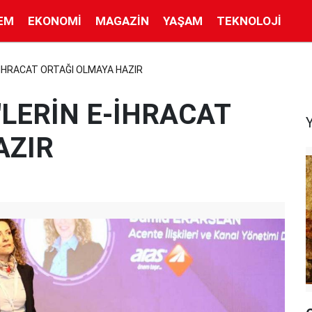
EM
EKONOMI
MAGAZIN
YAŞAM
TEKNOLOJI
-İHRACAT ORTAĞI OLMAYA HAZIR
'LERİN E-İHRACAT
AZIR