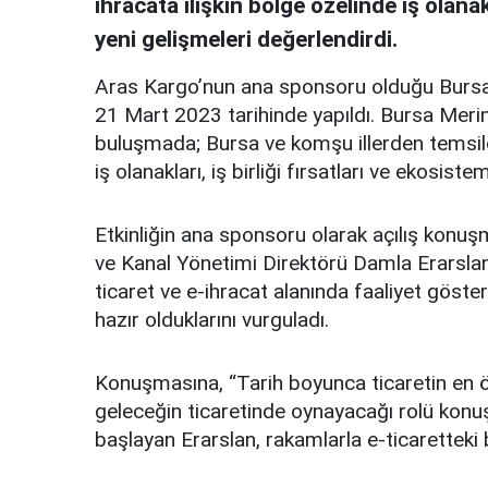
ihracata ilişkin bölge özelinde iş olanak
yeni gelişmeleri değerlendirdi.
Aras Kargo’nun ana sponsoru olduğu Burs
21 Mart 2023 tarihinde yapıldı. Bursa Meri
buluşmada; Bursa ve komşu illerden temsilcil
iş olanakları, iş birliği fırsatları ve ekosist
Etkinliğin ana sponsoru olarak açılış konuşm
ve Kanal Yönetimi Direktörü Damla Erarslan, 
ticaret ve e-ihracat alanında faaliyet göste
hazır olduklarını vurguladı.
Konuşmasına, “Tarih boyunca ticaretin en ö
geleceğin ticaretinde oynayacağı rolü konuş
başlayan Erarslan, rakamlarla e-ticaretteki 