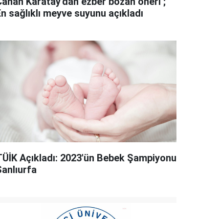
Canan Karatay'dan ezber bozan öneri ;
En sağlıklı meyve suyunu açıkladı
TÜİK Açıkladı: 2023'ün Bebek Şampiyonu
Şanlıurfa