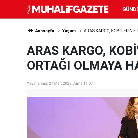
GÜND
Anasayfa
Yaşam
ARAS KARGO, KOBİ'LERİN E
ARAS KARGO, KOBİ
ORTAĞI OLMAYA H
Yayınlanma:
24 Mart 2023 Cuma 11:07