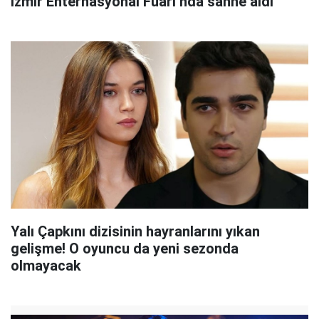
İzmir Enternasyonal Fuarı’nda sahne aldı
Yalı Çapkını dizisinin hayranlarını yıkan
gelişme! O oyuncu da yeni sezonda
olmayacak