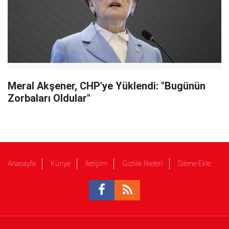
Meral Akşener, CHP'ye Yüklendi: "Bugünün
Zorbaları Oldular"
Anasayfa
Künye
İletişim
Gizlilik İlkeleri
Sitene Ekle