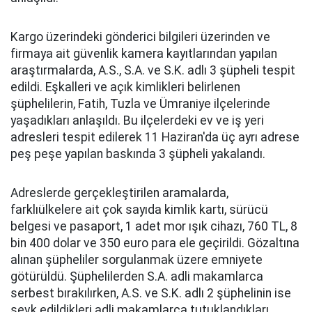
Kargo üzerindeki gönderici bilgileri üzerinden ve
firmaya ait güvenlik kamera kayıtlarından yapılan
araştırmalarda, A.S., S.A. ve S.K. adlı 3 şüpheli tespit
edildi. Eşkalleri ve açık kimlikleri belirlenen
şüphelilerin, Fatih, Tuzla ve Ümraniye ilçelerinde
yaşadıkları anlaşıldı. Bu ilçelerdeki ev ve iş yeri
adresleri tespit edilerek 11 Haziran'da üç ayrı adrese
peş peşe yapılan baskında 3 şüpheli yakalandı.
Adreslerde gerçekleştirilen aramalarda,
farklıülkelere ait çok sayıda kimlik kartı, sürücü
belgesi ve pasaport, 1 adet mor ışık cihazı, 760 TL, 8
bin 400 dolar ve 350 euro para ele geçirildi. Gözaltına
alınan şüpheliler sorgulanmak üzere emniyete
götürüldü. Şüphelilerden S.A. adli makamlarca
serbest bırakılırken, A.S. ve S.K. adlı 2 şüphelinin ise
sevk edildikleri adli makamlarca tutuklandıkları