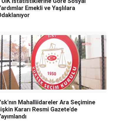
TÜİK İstatistiklerine Göre Sosyal
Yardımlar Emekli ve Yaşlılara
Odaklanıyor
Ysk'nın Mahalliidareler Ara Seçimine
İlişkin Kararı Resmi Gazete'de
Yayımlandı