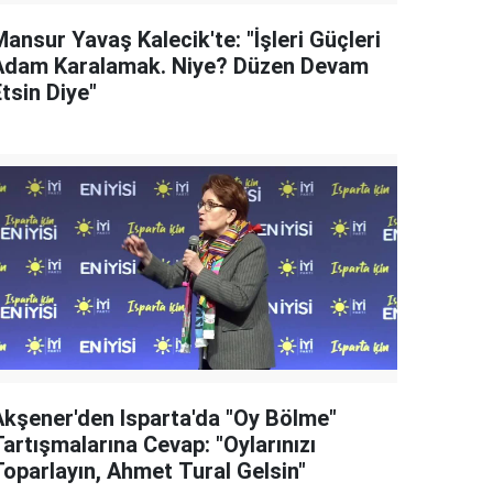
ansur Yavaş Kalecik'te: "İşleri Güçleri
Adam Karalamak. Niye? Düzen Devam
tsin Diye"
Akşener'den Isparta'da "Oy Bölme"
artışmalarına Cevap: "Oylarınızı
Toparlayın, Ahmet Tural Gelsin"