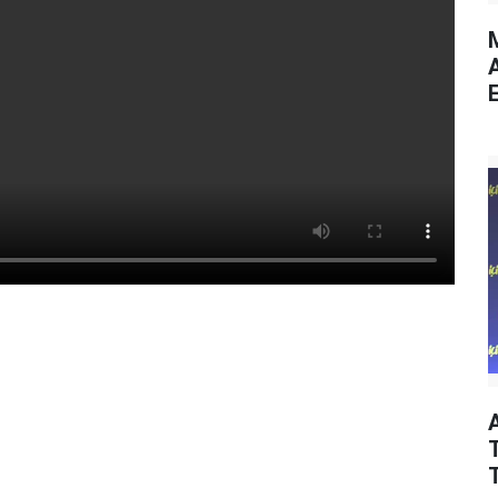
M
E
T