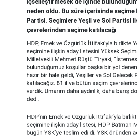
içselleştirmesek de içinde bulunduğu
neden oldu. Bu süre içerisinde seçime ha
Partisi. Seçimlere Yeşil ve Sol Partisi l
çevrelerinden seçime katılacağı
HDP, Emek ve Özgürlük İttifakı’yla birlikte Yeş
seçimine ilişkin aday listesini Yüksek Seçi
Milletvekili Mehmet Rüştü Tiryaki, “İstemes
bulunduğumuz koşullar başka bir yol dene
hazır bir hale geldi, Yeşiller ve Sol Gelecek 
katılacağız. 81 il ve bütün seçim çevreleri
verdik. Umarım daha aydınlık, daha barış do
dedi.
HDP’nin Emek ve Özgürlük İttifakı’yla birlikte
seçimine ilişkin aday listesi, HDP Batman M
bugün YSK’ye teslim edildi. YSK önünden a