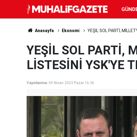
GÜND
Anasayfa
Ekonomi
YEŞİL SOL PARTİ, MİLLET
YEŞİL SOL PARTİ, 
LİSTESİNİ YSK'YE 
Yayınlanma:
09 Nisan 2023 Pazar 16:36