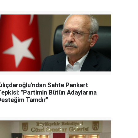
Kılıçdaroğlu'ndan Sahte Pankart
Tepkisi: "Partimin Bütün Adaylarına
Desteğim Tamdır"