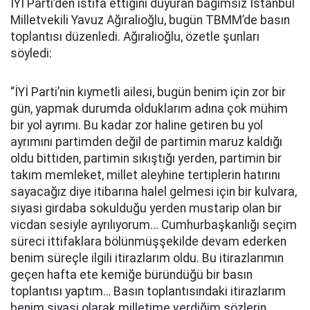
İYİ Parti’den istifa ettiğini duyuran bağımsız İstanbul
Milletvekili Yavuz Ağıralioğlu, bugün TBMM’de basın
toplantısı düzenledi. Ağıralioğlu, özetle şunları
söyledi:
“İYİ Parti’nin kıymetli ailesi, bugün benim için zor bir
gün, yapmak durumda olduklarım adına çok mühim
bir yol ayrımı. Bu kadar zor haline getiren bu yol
ayrımını partimden değil de partimin maruz kaldığı
oldu bittiden, partimin sıkıştığı yerden, partimin bir
takım memleket, millet aleyhine tertiplerin hatırını
sayacağız diye itibarına halel gelmesi için bir kulvara,
siyasi girdaba sokulduğu yerden mustarip olan bir
vicdan sesiyle ayrılıyorum... Cumhurbaşkanlığı seçim
süreci ittifaklara bölünmüşşekilde devam ederken
benim süreçle ilgili itirazlarım oldu. Bu itirazlarımın
geçen hafta ete kemiğe büründüğü bir basın
toplantısı yaptım… Basın toplantısındaki itirazlarım
benim siyasi olarak milletime verdiğim sözlerin,