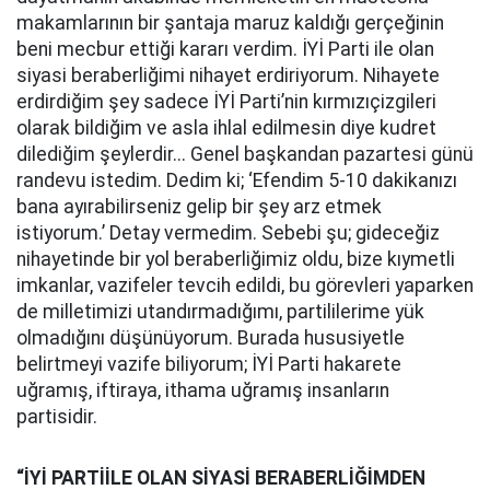
makamlarının bir şantaja maruz kaldığı gerçeğinin
beni mecbur ettiği kararı verdim. İYİ Parti ile olan
siyasi beraberliğimi nihayet erdiriyorum. Nihayete
erdirdiğim şey sadece İYİ Parti’nin kırmızıçizgileri
olarak bildiğim ve asla ihlal edilmesin diye kudret
dilediğim şeylerdir... Genel başkandan pazartesi günü
randevu istedim. Dedim ki; ‘Efendim 5-10 dakikanızı
bana ayırabilirseniz gelip bir şey arz etmek
istiyorum.’ Detay vermedim. Sebebi şu; gideceğiz
nihayetinde bir yol beraberliğimiz oldu, bize kıymetli
imkanlar, vazifeler tevcih edildi, bu görevleri yaparken
de milletimizi utandırmadığımı, partililerime yük
olmadığını düşünüyorum. Burada hususiyetle
belirtmeyi vazife biliyorum; İYİ Parti hakarete
uğramış, iftiraya, ithama uğramış insanların
partisidir.
“İYİ PARTİİLE OLAN SİYASİ BERABERLİĞİMDEN