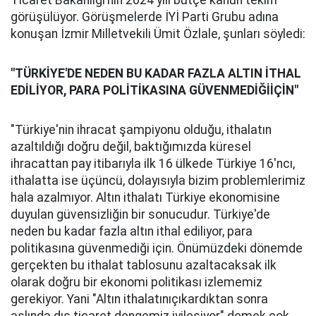
Ticaret Bakanlığı’nın 2024 yılı bütçe kanun teklifi
görüşülüyor. Görüşmelerde İYİ Parti Grubu adına
konuşan İzmir Milletvekili Ümit Özlale, şunları söyledi:
"TÜRKİYE'DE NEDEN BU KADAR FAZLA ALTIN İTHAL
EDİLİYOR, PARA POLİTİKASINA GÜVENMEDİĞİİÇİN"
"Türkiye'nin ihracat şampiyonu olduğu, ithalatın
azaltıldığı doğru değil, baktığımızda küresel
ihracattan pay itibarıyla ilk 16 ülkede Türkiye 16'ncı,
ithalatta ise üçüncü, dolayısıyla bizim problemlerimiz
hala azalmıyor. Altın ithalatı Türkiye ekonomisine
duyulan güvensizliğin bir sonucudur. Türkiye'de
neden bu kadar fazla altın ithal ediliyor, para
politikasına güvenmediği için. Önümüzdeki dönemde
gerçekten bu ithalat tablosunu azaltacaksak ilk
olarak doğru bir ekonomi politikası izlememiz
gerekiyor. Yani "Altın ithalatınıçıkardıktan sonra