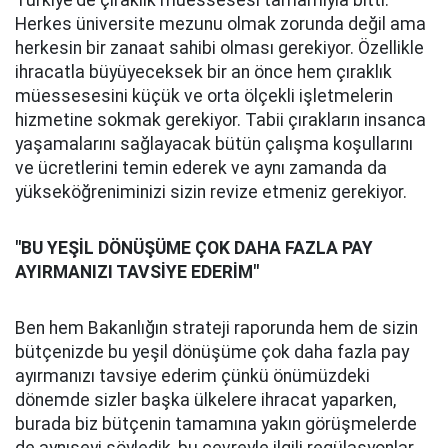
Türkiye'de çıraklık müessesesi tamamıyla bitti.
Herkes üniversite mezunu olmak zorunda değil ama
herkesin bir zanaat sahibi olması gerekiyor. Özellikle
ihracatla büyüyeceksek bir an önce hem çıraklık
müessesesini küçük ve orta ölçekli işletmelerin
hizmetine sokmak gerekiyor. Tabii çırakların insanca
yaşamalarını sağlayacak bütün çalışma koşullarını
ve ücretlerini temin ederek ve aynı zamanda da
yükseköğreniminizi sizin revize etmeniz gerekiyor.
"BU YEŞ
İ
L DÖNÜŞÜME ÇOK DAHA FAZLA PAY
AYIRMANIZI TAVS
İ
YE EDER
İ
M"
Ben hem Bakanlığın strateji raporunda hem de sizin
bütçenizde bu yeşil dönüşüme çok daha fazla pay
ayırmanızı tavsiye ederim çünkü önümüzdeki
dönemde sizler başka ülkelere ihracat yaparken,
burada biz bütçenin tamamına yakın görüşmelerde