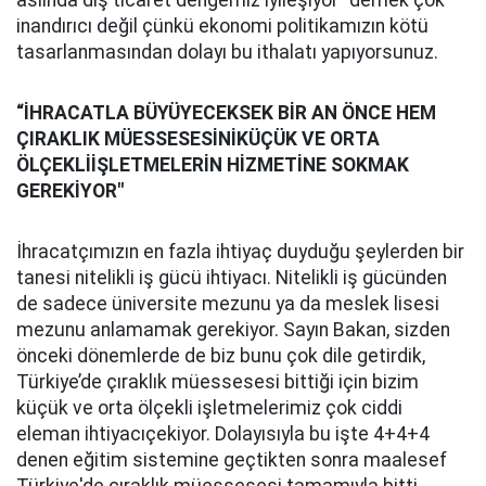
aslında dış ticaret dengemiz iyileşiyor" demek çok
inandırıcı değil çünkü ekonomi politikamızın kötü
tasarlanmasından dolayı bu ithalatı yapıyorsunuz.
“
İ
HRACATLA BÜYÜYECEKSEK B
İ
R AN ÖNCE HEM
ÇIRAKLIK MÜESSESES
İNİ
KÜÇÜK VE ORTA
ÖLÇEKL
İ
İŞLETMELERİN HİZMETİNE
SOKMAK
GEREK
İ
YOR"
İhracatçımızın en fazla ihtiyaç duyduğu şeylerden bir
tanesi nitelikli iş gücü ihtiyacı. Nitelikli iş gücünden
de sadece üniversite mezunu ya da meslek lisesi
mezunu anlamamak gerekiyor. Sayın Bakan, sizden
önceki dönemlerde de biz bunu çok dile getirdik,
Türkiye’de çıraklık müessesesi bittiği için bizim
küçük ve orta ölçekli işletmelerimiz çok ciddi
eleman ihtiyacıçekiyor. Dolayısıyla bu işte 4+4+4
denen eğitim sistemine geçtikten sonra maalesef