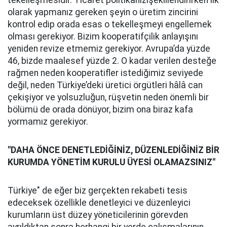
tekelleşmesidir. Ticaret politikanızışekillendirirken ilk
olarak yapmanız gereken şeyin o üretim zincirini
kontrol edip orada esas o tekelleşmeyi engellemek
olması gerekiyor. Bizim kooperatifçilik anlayışını
yeniden revize etmemiz gerekiyor. Avrupa’da yüzde
46, bizde maalesef yüzde 2. O kadar verilen desteğe
rağmen neden kooperatifler istediğimiz seviyede
değil, neden Türkiye’deki üretici örgütleri hâlâ can
çekişiyor ve yolsuzluğun, rüşvetin neden önemli bir
bölümü de orada dönüyor, bizim ona biraz kafa
yormamız gerekiyor.
"DAHA ÖNCE DENETLEDİĞİNİZ, DÜZENLEDİĞ
İ
NİZ BİR
KURUMDA YÖNETİM KURULU ÜYESİ OLAMAZSINIZ"
Türkiye" de eğer biz gerçekten rekabeti tesis
edeceksek özellikle denetleyici ve düzenleyici
kurumların üst düzey yöneticilerinin görevden