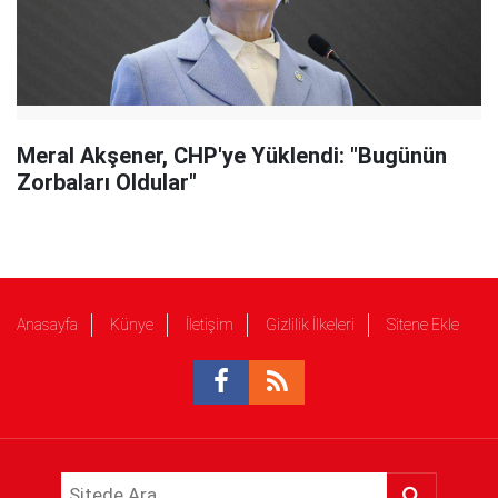
Meral Akşener, CHP'ye Yüklendi: "Bugünün
Zorbaları Oldular"
Anasayfa
Künye
İletişim
Gizlilik İlkeleri
Sitene Ekle