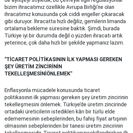
de aynışeyi söyledik, bu çevreyle ilgili regülasyonlar
bizim ihracatımız özellikle Avrupa Birliği’ne olan
ihracatımız konusunda çok ciddi engeller çıkaracak
gibi duruyor. İhracatta hızlı değiliz, gemilerin limanda
ortalama bekleme süresine baktık. Şimdi, burada
Türkiye iyi bir durumda değil o yüzden ihracatı artık
yeterince, çok daha hızlı bir şekilde yapmanız lazım.
"T
İ
CARET POL
İTİKASININ İLK
YAPMASI GEREKEN
ŞEY ÜRET
İ
M Z
İNCİRİNİN
TEKELLEŞMES
İNİ
ÖNLEMEK"
Enflasyonla mücadele konusunda ticaret
politikasının ilk yapması gereken şey üretim zincirinin
tekelleşmesini önlemek. Türkiye’de üretim zincirinde
ortadaki üreticilerin istedikleri kârı bir türlü elde
edememesinin sebeplerinden, bu fahiş fiyat artışının
olmasının sebeplerinden bir tanesi üretim zincirinin