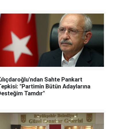
Kılıçdaroğlu'ndan Sahte Pankart
Tepkisi: "Partimin Bütün Adaylarına
Desteğim Tamdır"