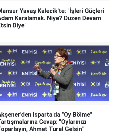
ansur Yavaş Kalecik'te: "İşleri Güçleri
Adam Karalamak. Niye? Düzen Devam
tsin Diye"
Akşener'den Isparta'da "Oy Bölme"
artışmalarına Cevap: "Oylarınızı
Toparlayın, Ahmet Tural Gelsin"