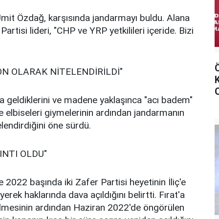
Ümit Özdağ, karşısında jandarmayı buldu. Alana
artisi lideri, "CHP ve YRP yetkilileri içeride. Bizi
N OLARAK NİTELENDİRİLDİ"
ana geldiklerini ve madene yaklaşınca "acı badem"
 elbiseleri giymelerinin ardından jandarmanın
lendirdiğini öne sürdü.
INTI OLDU"
022 başında iki Zafer Partisi heyetinin İliç'e
erek haklarında dava açıldığını belirtti. Fırat'a
ekilmesinin ardından Haziran 2022'de öngörülen