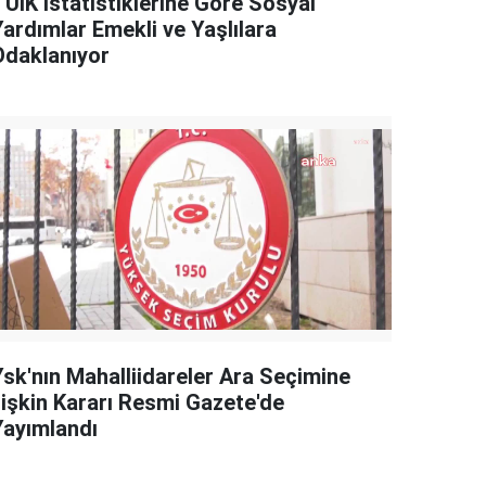
TÜİK İstatistiklerine Göre Sosyal
Yardımlar Emekli ve Yaşlılara
Odaklanıyor
Ysk'nın Mahalliidareler Ara Seçimine
İlişkin Kararı Resmi Gazete'de
Yayımlandı