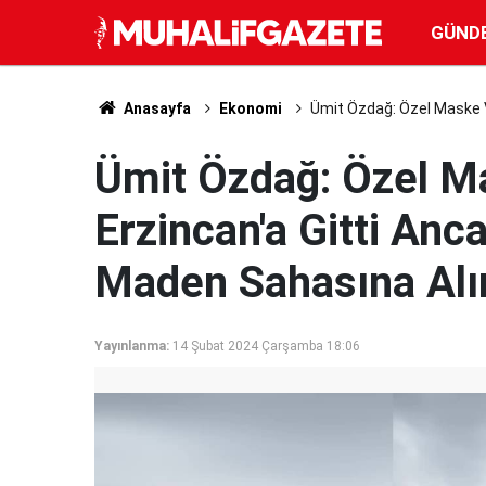
GÜND
Anasayfa
Ekonomi
Ümit Özdağ: Özel Maske V
Ümit Özdağ: Özel Ma
Erzincan'a Gitti Anc
Maden Sahasına Al
Yayınlanma:
14 Şubat 2024 Çarşamba 18:06