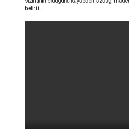
sızıntının olduğunu kaydeden Özdağ, madeni
belirtti.