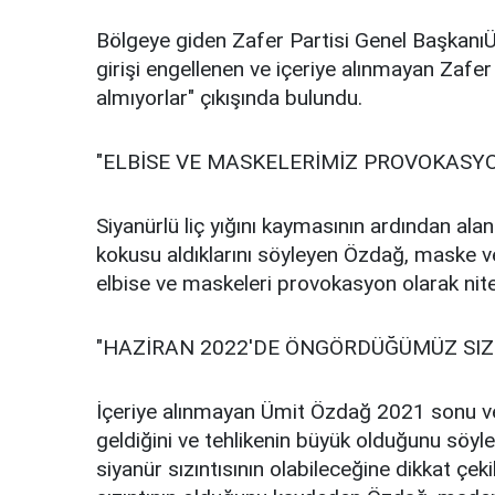
Bölgeye giden Zafer Partisi Genel Başkanı
girişi engellenen ve içeriye alınmayan Zafer P
almıyorlar" çıkışında bulundu.
"ELBİSE VE MASKELERİMİZ PROVOKASYO
Siyanürlü liç yığını kaymasının ardından al
kokusu aldıklarını söyleyen Özdağ, maske ve
elbise ve maskeleri provokasyon olarak nite
"HAZİRAN 2022'DE ÖNGÖRDÜĞÜMÜZ SIZ
İçeriye alınmayan Ümit Özdağ 2021 sonu ve 2
geldiğini ve tehlikenin büyük olduğunu söyley
siyanür sızıntısının olabileceğine dikkat ç