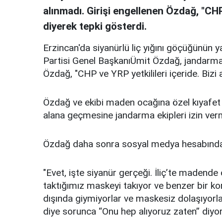
alınmadı. Girişi engellenen Özdağ, "CHP 
diyerek tepki gösterdi.
Erzincan'da siyanürlü liç yığını göçüğünün
Partisi Genel BaşkanıÜmit Özdağ, jandarma t
Özdağ, "CHP ve YRP yetkilileri içeride. Bizi 
Özdağ ve ekibi maden ocağına özel kıyafet ve
alana geçmesine jandarma ekipleri izin ver
Özdağ daha sonra sosyal medya hesabından
"Evet, işte siyanür gerçeği. İliç’te madend
taktığımız maskeyi takıyor ve benzer bir ko
dışında giymiyorlar ve maskesiz dolaşıyorl
diye sorunca “Onu hep alıyoruz zaten” diyorla