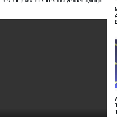
n kapanıp kısa bir süre sonra yeniden açıldığını
M
E
T