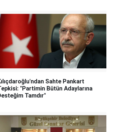
Kılıçdaroğlu'ndan Sahte Pankart
Tepkisi: "Partimin Bütün Adaylarına
Desteğim Tamdır"