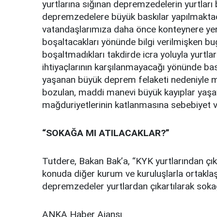
yurtlarına sığınan depremzedelerin yurtlar
depremzedelere büyük baskılar yapılmakta
vatandaşlarımıza daha önce konteynere yerle
boşaltacakları yönünde bilgi verilmişken bu
boşaltmadıkları takdirde icra yoluyla yurtla
ihtiyaçlarının karşılanmayacağı yönünde bas
yaşanan büyük deprem felaketi nedeniyle m
bozulan, maddi manevi büyük kayıplar yaş
mağduriyetlerinin katlanmasına sebebiyet ve
“SOKAĞA MI ATILACAKLAR?”
Tutdere, Bakan Bak’a, “KYK yurtlarından çık
konuda diğer kurum ve kuruluşlarla ortakla
depremzedeler yurtlardan çıkartılarak sokağ
ANKA Haber Ajansı