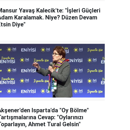
ansur Yavaş Kalecik'te: "İşleri Güçleri
Adam Karalamak. Niye? Düzen Devam
tsin Diye"
Akşener'den Isparta'da "Oy Bölme"
artışmalarına Cevap: "Oylarınızı
Toparlayın, Ahmet Tural Gelsin"