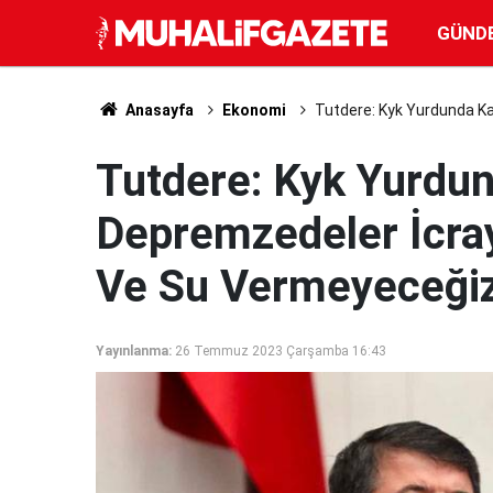
GÜND
Anasayfa
Ekonomi
Tutdere: Kyk Yurdunda Kal
Tutdere: Kyk Yurdu
Depremzedeler İcray
Ve Su Vermeyeceğiz'
Yayınlanma:
26 Temmuz 2023 Çarşamba 16:43