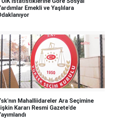
TÜİK İstatistiklerine Göre Sosyal
Yardımlar Emekli ve Yaşlılara
Odaklanıyor
Ysk'nın Mahalliidareler Ara Seçimine
İlişkin Kararı Resmi Gazete'de
Yayımlandı