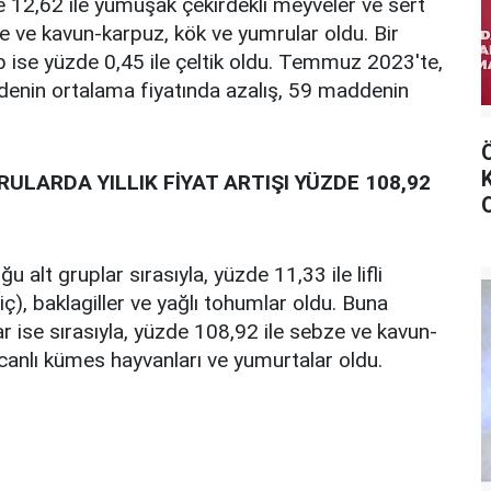
de 12,62 ile yumuşak çekirdekli meyveler ve sert
e ve kavun-karpuz, kök ve yumrular oldu. Bir
p ise yüzde 0,45 ile çeltik oldu. Temmuz 2023'te,
nin ortalama fiyatında azalış, 59 maddenin
ULARDA YILLIK FİYAT ARTIŞI YÜZDE 108,92
ğu alt gruplar sırasıyla, yüzde 11,33 ile lifli
ariç), baklagiller ve yağlı tohumlar oldu. Buna
plar ise sırasıyla, yüzde 108,92 ile sebze ve kavun-
canlı kümes hayvanları ve yumurtalar oldu.