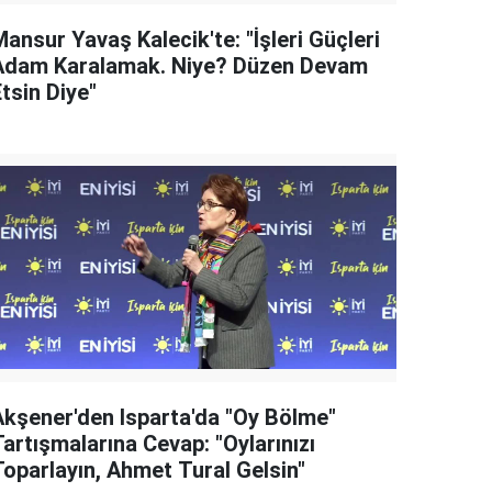
ansur Yavaş Kalecik'te: "İşleri Güçleri
Adam Karalamak. Niye? Düzen Devam
tsin Diye"
Akşener'den Isparta'da "Oy Bölme"
artışmalarına Cevap: "Oylarınızı
Toparlayın, Ahmet Tural Gelsin"