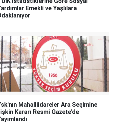
TÜİK İstatistiklerine Göre Sosyal
Yardımlar Emekli ve Yaşlılara
Odaklanıyor
Ysk'nın Mahalliidareler Ara Seçimine
İlişkin Kararı Resmi Gazete'de
Yayımlandı