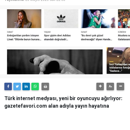
Türk internet medyası, yeni bir oyuncuyu ağırlıyor:
gazetefavori.com alan adıyla yayın hayatına
başlayan Gazete Favori, "Merhaba" diyerek
okuyucularıyla buluştuğunu duyurdu.