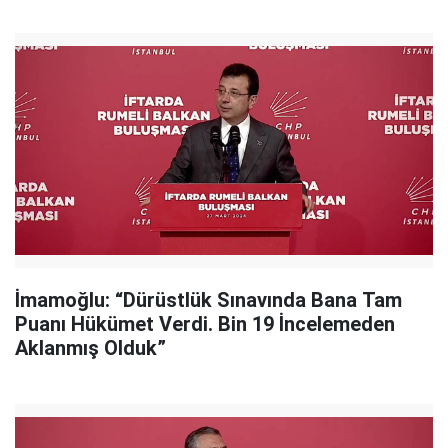
İmamoğlu: “Dürüstlük Sınavında Bana Tam
Puanı Hükümet Verdi. Bin 19 İncelemeden
Aklanmış Olduk”