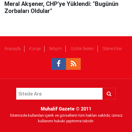
Meral Akşener, CHP'ye Yüklendi: "Bugünün
Zorbaları Oldular"
Anasayfa
Künye
İletişim
Gizlilik İlkeleri
Sitene Ekle
Muhalif Gazete
© 2011
Sitemizde kullanılan içerik ve görsellerin tüm hakları saklıdır, izinsiz
kullanımı hukuki yaptırıma tabidir.