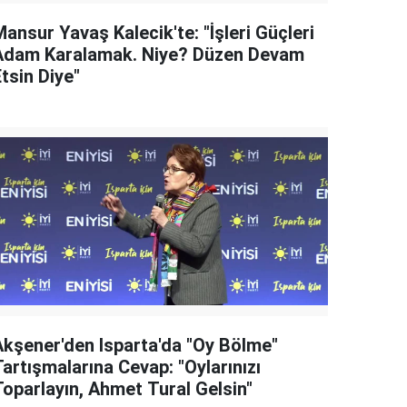
ansur Yavaş Kalecik'te: "İşleri Güçleri
Adam Karalamak. Niye? Düzen Devam
tsin Diye"
Akşener'den Isparta'da "Oy Bölme"
artışmalarına Cevap: "Oylarınızı
Toparlayın, Ahmet Tural Gelsin"