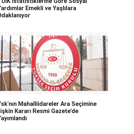
TÜİK İstatistiklerine Göre Sosyal
Yardımlar Emekli ve Yaşlılara
Odaklanıyor
Ysk'nın Mahalliidareler Ara Seçimine
İlişkin Kararı Resmi Gazete'de
Yayımlandı