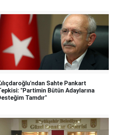
Kılıçdaroğlu'ndan Sahte Pankart
Tepkisi: "Partimin Bütün Adaylarına
Desteğim Tamdır"