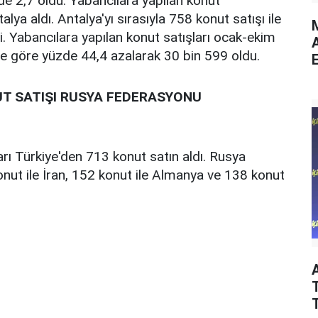
de 2,7 oldu. Yabancılara yapılan konut
talya aldı. Antalya'yı sırasıyla 758 konut satışı ile
M
di. Yabancılara yapılan konut satışları ocak-ekim
ne göre yüzde 44,4 azalarak 30 bin 599 oldu.
E
T SATIŞI RUSYA FEDERASYONU
ı Türkiye'den 713 konut satın aldı. Rusya
nut ile İran, 152 konut ile Almanya ve 138 konut
T