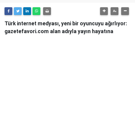
Türk internet medyası, yeni bir oyuncuyu ağırlıyor:
gazetefavori.com alan adıyla yayın hayatına
başlayan Gazete Favori, "Merhaba" diyerek
okuyucularıyla buluştuğunu duyurdu.
Güncel haberleri, derinlemesine analizleri ve farklı
bakış açılarını okuyucularına sunmayı hedefleyen
Gazete Favori, dijital habercilik alanında yeni bir soluk
getirme iddiasıyla yola çıktı.
Haberciliğe Yeni Bir Yaklaşım
Gazete Favori'nin yayın politikası hakkında henüz
detaylı bir açıklama yapılmamış olsa da, isminden de
anlaşılacağı üzere, okuyucuların "favorisi" olmayı,