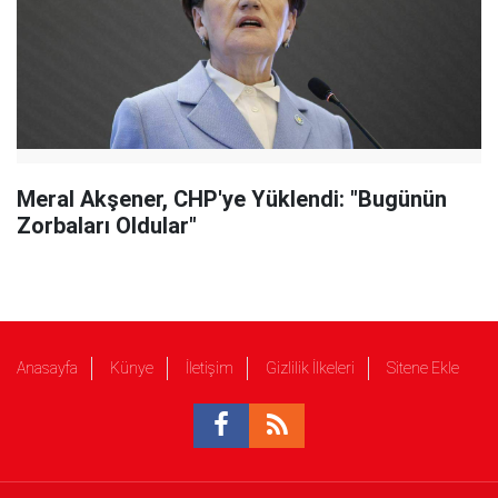
Meral Akşener, CHP'ye Yüklendi: "Bugünün
Zorbaları Oldular"
Anasayfa
Künye
İletişim
Gizlilik İlkeleri
Sitene Ekle