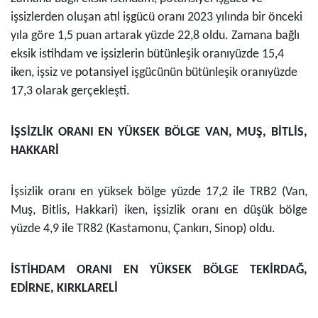
işsizlerden oluşan atıl işgücü oranı 2023 yılında bir önceki
yıla göre 1,5 puan artarak
yüzde
22,8 oldu. Zamana bağlı
eksik istihdam ve işsizlerin bütünleşik oranı
yüzde
15,4
iken, işsiz ve potansiyel işgücünün bütünleşik oranı
yüzde
17,3 olarak gerçekleşti.
İŞSİZLİK ORANI EN YÜKSEK BÖLGE VAN, MUŞ, BİTLİS,
HAKKARİ
İşsizlik oranı en yüksek bölge yüzde 17,2 ile TRB2 (Van,
Muş, Bitlis, Hakkari) iken, işsizlik oranı en düşük bölge
yüzde 4,9 ile TR82 (Kastamonu, Çankırı, Sinop) oldu.
İSTİHDAM ORANI EN YÜKSEK BÖLGE TEKİRDAĞ,
EDİRNE, KIRKLARELİ