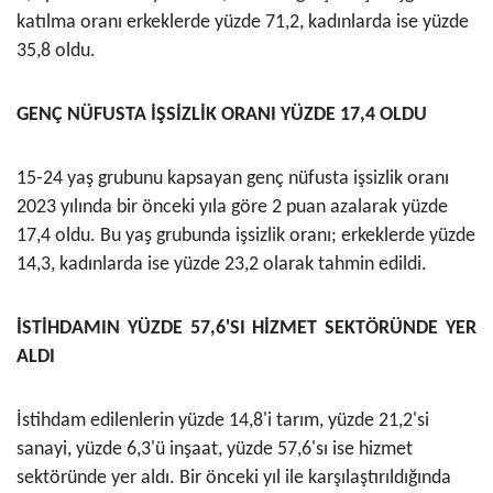
katılma oranı erkeklerde
yüzde
71,2, kadınlarda ise
yüzde
35,8 oldu.
GENÇ NÜFUSTA İŞSİZLİK ORANI
YÜZDE
17,4 OLDU
15-24 yaş grubunu kapsayan genç nüfusta işsizlik oranı
2023 yılında bir önceki yıla göre 2 puan azalarak
yüzde
17,4 oldu. Bu yaş grubunda işsizlik oranı; erkeklerde
yüzde
14,3, kadınlarda ise
yüzde
23,2 olarak tahmin edildi.
İSTİHDAMIN
YÜZDE
57,6'SI HİZMET SEKTÖRÜNDE YER
ALDI
İstihdam edilenlerin
yüzde
14,8'i tarım,
yüzde
21,2'si
sanayi,
yüzde
6,3'ü inşaat,
yüzde
57,6'sı ise hizmet
sektöründe yer aldı. Bir önceki yıl ile karşılaştırıldığında