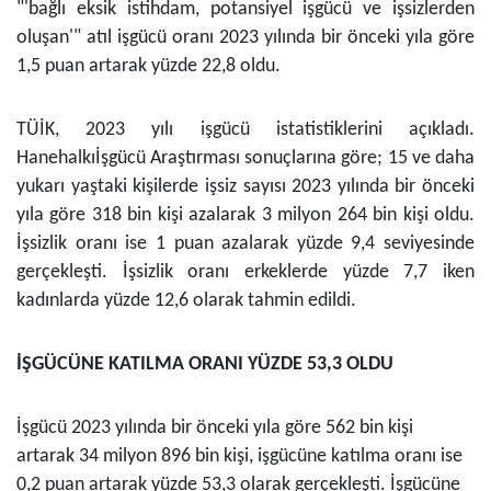
"'bağlı eksik istihdam, potansiyel işgücü ve işsizlerden
oluşan'" atıl işgücü oranı 2023 yılında bir önceki yıla göre
1,5 puan artarak yüzde 22,8 oldu.
TÜİK, 2023 yılı işgücü istatistiklerini açıkladı.
Hanehalkıİşgücü Araştırması sonuçlarına göre; 15 ve daha
yukarı yaştaki kişilerde işsiz sayısı 2023 yılında bir önceki
yıla göre 318 bin kişi azalarak 3 milyon 264 bin kişi oldu.
İşsizlik oranı ise 1 puan azalarak
yüzde
9,4 seviyesinde
gerçekleşti. İşsizlik oranı erkeklerde
yüzde
7,7 iken
kadınlarda
yüzde
12,6 olarak tahmin edildi.
İŞGÜCÜNE KATILMA ORANI
YÜZDE
53,3 O
LDU
İşgücü 2023 yılında bir önceki yıla göre 562 bin kişi
artarak 34 milyon 896 bin kişi, işgücüne katılma oranı ise
0,2 puan artarak
yüzde
53,3 olarak gerçekleşti. İşgücüne