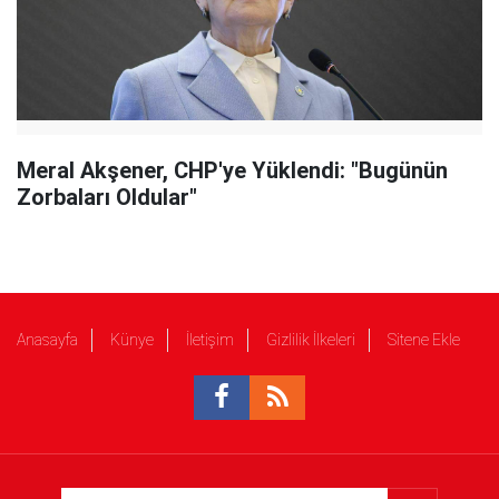
Meral Akşener, CHP'ye Yüklendi: "Bugünün
Zorbaları Oldular"
Anasayfa
Künye
İletişim
Gizlilik İlkeleri
Sitene Ekle