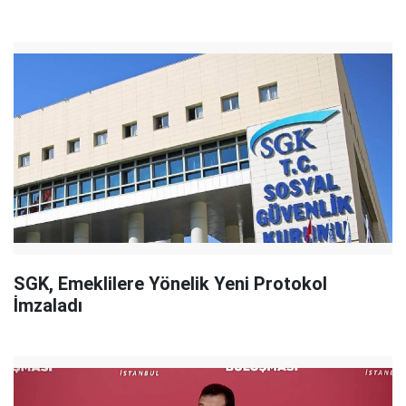
SGK, Emeklilere Yönelik Yeni Protokol
İmzaladı