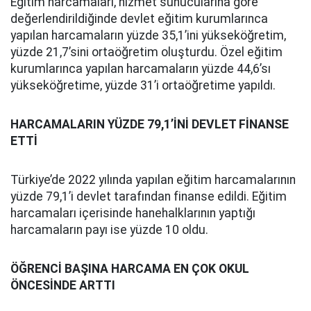
Eğitim harcamaları, hizmet sunucularına göre
değerlendirildiğinde devlet eğitim kurumlarınca
yapılan harcamaların yüzde 35,1’ini yükseköğretim,
yüzde 21,7’sini ortaöğretim oluşturdu. Özel eğitim
kurumlarınca yapılan harcamaların yüzde 44,6’sı
yükseköğretime, yüzde 31’i ortaöğretime yapıldı.
HARCAMALARIN YÜZDE 79,1’İNİ DEVLET FİNANSE
ETTİ
Türkiye’de 2022 yılında yapılan eğitim harcamalarının
yüzde 79,1’i devlet tarafından finanse edildi. Eğitim
harcamaları içerisinde hanehalklarının yaptığı
harcamaların payı ise yüzde 10 oldu.
ÖĞRENCİ BAŞINA HARCAMA EN ÇOK OKUL
ÖNCESİNDE ARTTI