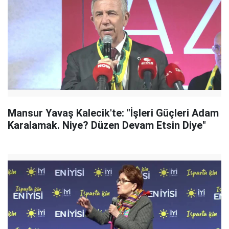
Mansur Yavaş Kalecik'te: "İşleri Güçleri Adam
Karalamak. Niye? Düzen Devam Etsin Diye"