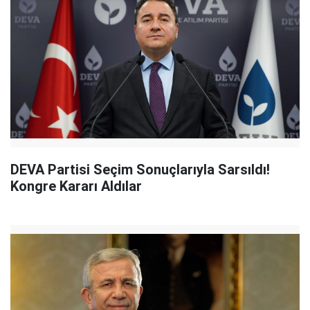
DEVA Partisi Seçim Sonuçlarıyla Sarsıldı!
Kongre Kararı Aldılar