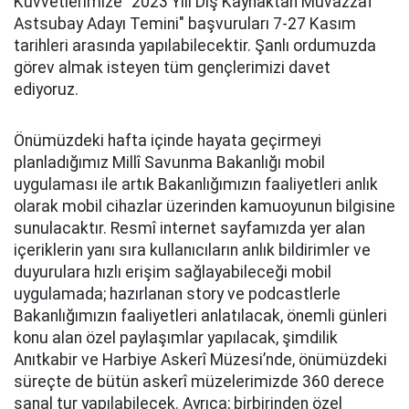
Kuvvetlerimize "2023 Yılı Dış Kaynaktan Muvazzaf
Astsubay Adayı Temini" başvuruları 7-27 Kasım
tarihleri arasında yapılabilecektir. Şanlı ordumuzda
görev almak isteyen tüm gençlerimizi davet
ediyoruz.
Önümüzdeki hafta içinde hayata geçirmeyi
planladığımız Millî Savunma Bakanlığı mobil
uygulaması ile artık Bakanlığımızın faaliyetleri anlık
olarak mobil cihazlar üzerinden kamuoyunun bilgisine
sunulacaktır. Resmî internet sayfamızda yer alan
içeriklerin yanı sıra kullanıcıların anlık bildirimler ve
duyurulara hızlı erişim sağlayabileceği mobil
uygulamada; hazırlanan story ve podcastlerle
Bakanlığımızın faaliyetleri anlatılacak, önemli günleri
konu alan özel paylaşımlar yapılacak, şimdilik
Anıtkabir ve Harbiye Askerî Müzesi’nde, önümüzdeki
süreçte de bütün askerî müzelerimizde 360 derece
sanal tur yapılabilecek. Ayrıca; birbirinden özel