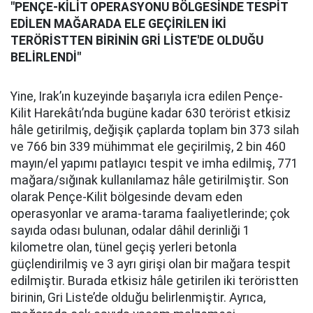
"PENÇE-KİLİT OPERASYONU BÖLGESİNDE TESPİT
EDİLEN MAĞARADA ELE GEÇİRİLEN İKİ
TERÖRİSTTEN BİRİNİN GRİ LİSTE'DE OLDUĞU
BELİRLENDİ"
Yine, Irak’ın kuzeyinde başarıyla icra edilen Pençe-
Kilit Harekâtı’nda bugüne kadar 630 terörist etkisiz
hâle getirilmiş, değişik çaplarda toplam bin 373 silah
ve 766 bin 339 mühimmat ele geçirilmiş, 2 bin 460
mayın/el yapımı patlayıcı tespit ve imha edilmiş, 771
mağara/sığınak kullanılamaz hâle getirilmiştir. Son
olarak Pençe-Kilit bölgesinde devam eden
operasyonlar ve arama-tarama faaliyetlerinde; çok
sayıda odası bulunan, odalar dâhil derinliği 1
kilometre olan, tünel geçiş yerleri betonla
güçlendirilmiş ve 3 ayrı girişi olan bir mağara tespit
edilmiştir. Burada etkisiz hâle getirilen iki teröristten
birinin, Gri Liste’de olduğu belirlenmiştir. Ayrıca,