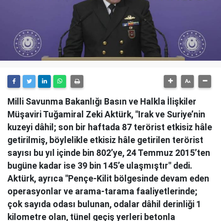
Milli Savunma Bakanlığı Basın ve Halkla İlişkiler
Müşaviri Tuğamiral Zeki Aktürk, "Irak ve Suriye’nin
kuzeyi dâhil; son bir haftada 87 terörist etkisiz hâle
getirilmiş, böylelikle etkisiz hâle getirilen terörist
sayısı bu yıl içinde bin 802’ye, 24 Temmuz 2015’ten
bugüne kadar ise 39 bin 145’e ulaşmıştır" dedi.
Aktürk, ayrıca "Pençe-Kilit bölgesinde devam eden
operasyonlar ve arama-tarama faaliyetlerinde;
çok sayıda odası bulunan, odalar dâhil derinliği 1
kilometre olan, tünel geçiş yerleri betonla