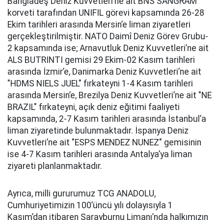
Bangladeş Deniz Kuvvetleri’ne ait BNS SANGRAM
korveti tarafından UNIFIL görevi kapsamında 26-28
Ekim tarihleri arasında Mersin’e liman ziyaretleri
gerçekleştirilmiştir. NATO Daimî Deniz Görev Grubu-
2 kapsamında ise; Arnavutluk Deniz Kuvvetleri’ne ait
ALS BUTRINTI gemisi 29 Ekim-02 Kasım tarihleri
arasında İzmir’e, Danimarka Deniz Kuvvetleri’ne ait
"HDMS NIELS JUEL" fırkateyni 1-4 Kasım tarihleri
arasında Mersin’e, Brezilya Deniz Kuvvetleri’ne ait "NE
BRAZIL" fırkateyni, açık deniz eğitimi faaliyeti
kapsamında, 2-7 Kasım tarihleri arasında İstanbul’a
liman ziyaretinde bulunmaktadır. İspanya Deniz
Kuvvetleri’ne ait "ESPS MENDEZ NUNEZ" gemisinin
ise 4-7 Kasım tarihleri arasında Antalya’ya liman
ziyareti planlanmaktadır.
Ayrıca, milli gururumuz TCG ANADOLU,
Cumhuriyetimizin 100’üncü yılı dolayısıyla 1
Kasım’dan itibaren Sarayburnu Limanı’nda halkımızın