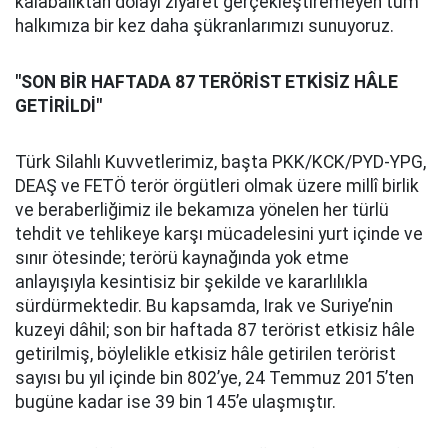
kalabalıktan dolayı ziyaret gerçekleştiremeyen tüm
halkımıza bir kez daha şükranlarımızı sunuyoruz.
"SON BİR HAFTADA 87 TERÖRİST ETKİSİZ HÂLE
GETİRİLDİ"
Türk Silahlı Kuvvetlerimiz, başta PKK/KCK/PYD-YPG,
DEAŞ ve FETÖ terör örgütleri olmak üzere millî birlik
ve beraberliğimiz ile bekamıza yönelen her türlü
tehdit ve tehlikeye karşı mücadelesini yurt içinde ve
sınır ötesinde; terörü kaynağında yok etme
anlayışıyla kesintisiz bir şekilde ve kararlılıkla
sürdürmektedir. Bu kapsamda, Irak ve Suriye’nin
kuzeyi dâhil; son bir haftada 87 terörist etkisiz hâle
getirilmiş, böylelikle etkisiz hâle getirilen terörist
sayısı bu yıl içinde bin 802’ye, 24 Temmuz 2015’ten
bugüne kadar ise 39 bin 145’e ulaşmıştır.