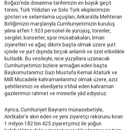
Boğazı’nda donanma tarihimizin en büyük geçit
töreni, Türk Yıldızları ve Solo Türk ekiplerimizin
gösteri ve selamlama uçuşları, Ankara’da Mehteran
Birliğimizin marşlarıyla Cumhuriyetimizin kuruluş
yılına atfen 1.923 personel ile yürüyüş, törenler,
sergiler, konserler, spor müsabakaları, liman
ziyaretleri ve ağaç dikimi başta olmak üzere yurt
içinde ve yurt dışında birçok anlamlı ve özel etkinlikle
kutladık. Bu vesileyle, nice yüzyıllara uzanacak
Cumhuriyetimizi bizlere armağan eden başta
Başkomutanımız Gazi Mustafa Kemal Atatürk ve
Millî Mücadele kahramanlarımız olmak üzere, aziz
şehitlerimizi ve ebediyete irtihal eden kahraman
gazilerimizi rahmet ve minnetle yâd ediyoruz.
Ayrıca, Cumhuriyet Bayramı münasebetiyle,
Anıtkabir'e akın eden ve yeni ziyaretçi rekorunu kıran
1 milyon 182 bin 425 ziyaretçimiz ile yoğun