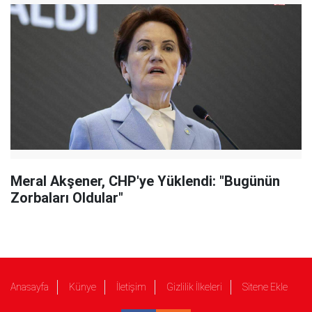
Meral Akşener, CHP'ye Yüklendi: "Bugünün
Zorbaları Oldular"
Anasayfa
Künye
İletişim
Gizlilik İlkeleri
Sitene Ekle