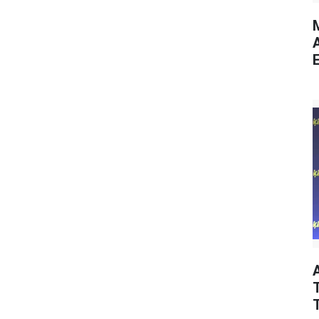
M
E
T