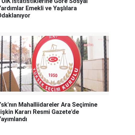
TÜİK İstatistiklerine Göre Sosyal
Yardımlar Emekli ve Yaşlılara
Odaklanıyor
Ysk'nın Mahalliidareler Ara Seçimine
İlişkin Kararı Resmi Gazete'de
Yayımlandı