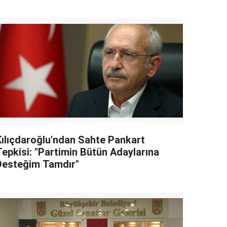
Kılıçdaroğlu'ndan Sahte Pankart
Tepkisi: "Partimin Bütün Adaylarına
Desteğim Tamdır"