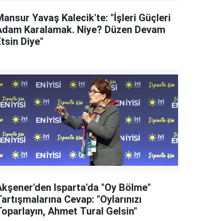
ansur Yavaş Kalecik'te: "İşleri Güçleri
Adam Karalamak. Niye? Düzen Devam
tsin Diye"
Akşener'den Isparta'da "Oy Bölme"
artışmalarına Cevap: "Oylarınızı
Toparlayın, Ahmet Tural Gelsin"