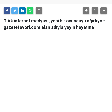
Türk internet medyası, yeni bir oyuncuyu ağırlıyor:
gazetefavori.com alan adıyla yayın hayatına
başlayan Gazete Favori, "Merhaba" diyerek
okuyucularıyla buluştuğunu duyurdu.
Güncel haberleri, derinlemesine analizleri ve farklı
bakış açılarını okuyucularına sunmayı hedefleyen
Gazete Favori, dijital habercilik alanında yeni bir soluk
getirme iddiasıyla yola çıktı.
Haberciliğe Yeni Bir Yaklaşım
Gazete Favori'nin yayın politikası hakkında henüz
detaylı bir açıklama yapılmamış olsa da, isminden de
anlaşılacağı üzere, okuyucuların "favorisi" olmayı,