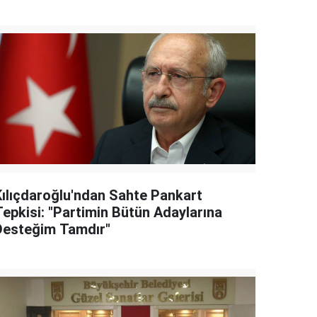
Kılıçdaroğlu'ndan Sahte Pankart
Tepkisi: "Partimin Bütün Adaylarına
Desteğim Tamdır"