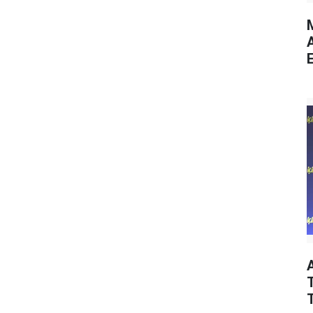
M
E
T