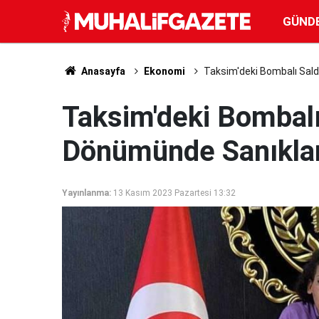
GÜND
Anasayfa
Ekonomi
Taksim'deki Bombalı Saldı
Taksim'deki Bombalı 
Dönümünde Sanıklard
Yayınlanma:
13 Kasım 2023 Pazartesi 13:32