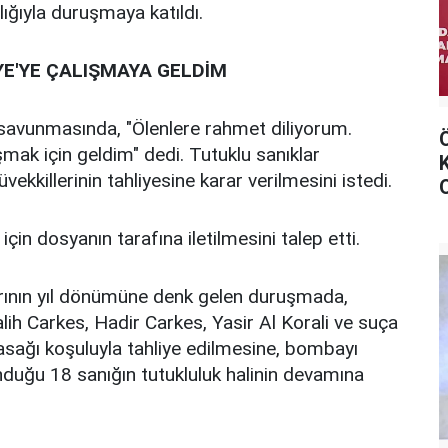
ığıyla duruşmaya katıldı.
YE'YE ÇALIŞMAYA GELDİM
avunmasında, "Ölenlere rahmet diliyorum.
şmak için geldim" dedi. Tutuklu sanıklar
üvekkillerinin tahliyesine karar verilmesini istedi.
in dosyanın tarafına iletilmesini talep etti.
rının yıl dönümüne denk gelen duruşmada,
ih Carkes, Hadir Carkes, Yasir Al Korali ve suça
yasağı koşuluyla tahliye edilmesine, bombayı
nduğu 18 sanığın tutukluluk halinin devamına