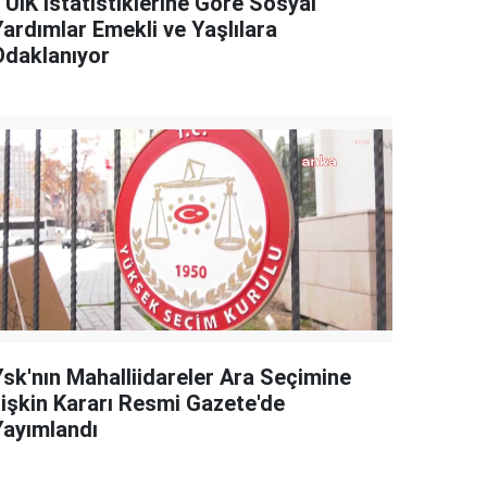
TÜİK İstatistiklerine Göre Sosyal
Yardımlar Emekli ve Yaşlılara
Odaklanıyor
Ysk'nın Mahalliidareler Ara Seçimine
İlişkin Kararı Resmi Gazete'de
Yayımlandı