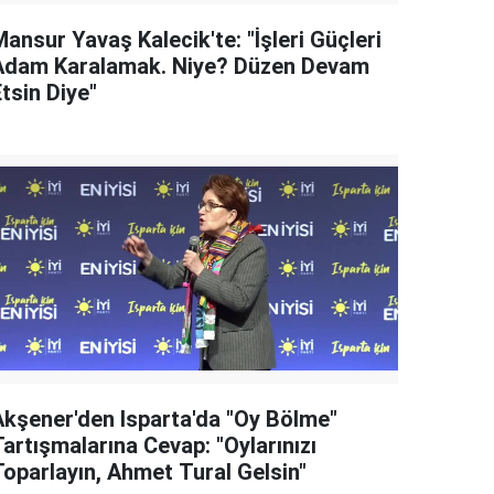
ansur Yavaş Kalecik'te: "İşleri Güçleri
Adam Karalamak. Niye? Düzen Devam
tsin Diye"
Akşener'den Isparta'da "Oy Bölme"
artışmalarına Cevap: "Oylarınızı
Toparlayın, Ahmet Tural Gelsin"