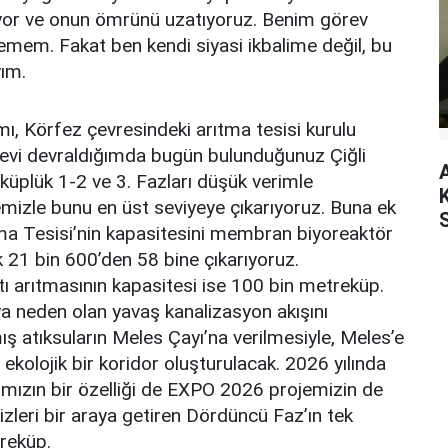
liyor ve onun ömrünü uzatıyoruz. Benim görev
mem. Fakat ben kendi siyasi ikbalime değil, bu
yım.
mı, Körfez çevresindeki arıtma tesisi kurulu
evi devraldığımda bugün bulunduğunuz Çiğli
küplük 1-2 ve 3. Fazları düşük verimle
jemizle bunu en üst seviyeye çıkarıyoruz. Buna ek
tma Tesisi’nin kapasitesini membran biyoreaktör
k 21 bin 600’den 58 bine çıkarıyoruz.
tı arıtmasının kapasitesi ise 100 bin metreküp.
a neden olan yavaş kanalizasyon akışını
mış atıksuların Meles Çayı’na verilmesiyle, Meles’e
 ekolojik bir koridor oluşturulacak. 2026 yılında
ımızın bir özelliği de EXPO 2026 projemizin de
izleri bir araya getiren Dördüncü Faz’ın tek
treküp.