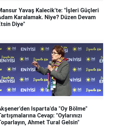
ansur Yavaş Kalecik'te: "İşleri Güçleri
Adam Karalamak. Niye? Düzen Devam
tsin Diye"
Akşener'den Isparta'da "Oy Bölme"
artışmalarına Cevap: "Oylarınızı
Toparlayın, Ahmet Tural Gelsin"