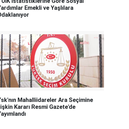
TÜİK İstatistiklerine Göre Sosyal
Yardımlar Emekli ve Yaşlılara
Odaklanıyor
Ysk'nın Mahalliidareler Ara Seçimine
İlişkin Kararı Resmi Gazete'de
Yayımlandı