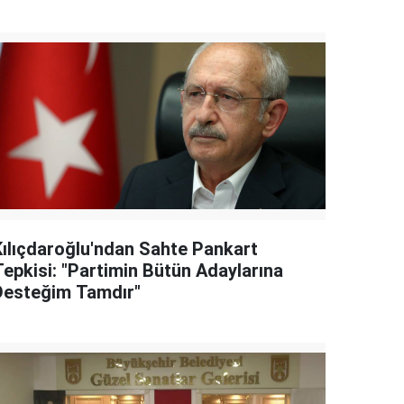
Kılıçdaroğlu'ndan Sahte Pankart
Tepkisi: "Partimin Bütün Adaylarına
Desteğim Tamdır"