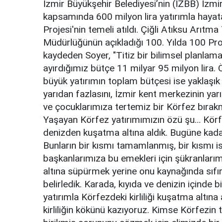
İzmir Büyükşehir Belediyesi’nin (İZBB) İzmir
kapsamında 600 milyon lira yatırımla hayata
Projesi'nin temeli atıldı. Çiğli Atıksu Arıt
Müdürlüğünün açıkladığı 100. Yılda 100 Pr
kaydeden Soyer, "Titiz bir bilimsel planlama
ayırdığımız bütçe 11 milyar 95 milyon lir
büyük yatırımın toplam bütçesi ise yaklaşık 
yarıdan fazlasını, İzmir kent merkezinin y
ve çocuklarımıza tertemiz bir Körfez bırakma
Yaşayan Körfez yatırımımızın özü şu… Körfez’
denizden kuşatma altına aldık. Bugüne kadar 
Bunların bir kısmı tamamlanmış, bir kısmı i
başkanlarımıza bu emekleri için şükranlarım
altına süpürmek yerine onu kaynağında sıfırl
belirledik. Karada, kıyıda ve denizin içinde b
yatırımla Körfezdeki kirliliği kuşatma altına
kirliliğin kökünü kazıyoruz. Kimse Körfezin te