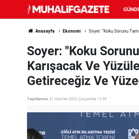
GÜND
Anasayfa
Ekonomi
Soyer: "Koku Sorunu Tama
Soyer: "Koku Sorun
Karışacak Ve Yüzüleb
Getireceğiz Ve Yüze
Yayınlanma:
21 Haziran 2023 Çarşamba 13:39