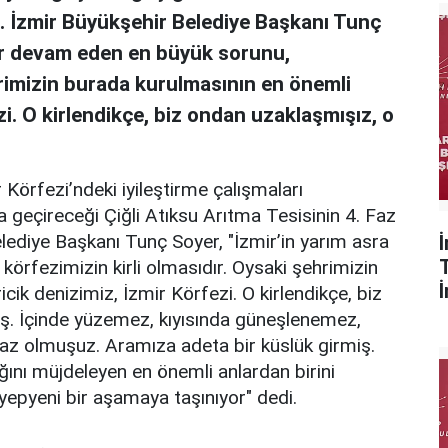
ldı. İzmir Büyükşehir Belediye Başkanı Tunç
dir devam eden en büyük sorunu,
hrimizin burada kurulmasının en önemli
zi. O kirlendikçe, biz ondan uzaklaşmışız, o
 Körfezi’ndeki iyileştirme çalışmaları
 geçireceği Çiğli Atıksu Arıtma Tesisinin 4. Faz
Belediye Başkanı Tunç Soyer, "İzmir’in yarım asra
örfezimizin kirli olmasıdır. Oysaki şehrimizin
cik denizimiz, İzmir Körfezi. O kirlendikçe, biz
ş. İçinde yüzemez, kıyısında güneşlenemez,
az olmuşuz. Aramıza adeta bir küslük girmiş.
ını müjdeleyen en önemli anlardan birini
yepyeni bir aşamaya taşınıyor" dedi.