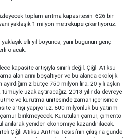
izleyecek toplam arıtma kapasitesini 626 bin
ni yaklaşık 1 milyon metreküpe çıkartıyoruz.
 yaklaşık elli yıl boyunca, yani bugünün genç
rli olacak.
ce kapasite artışıyla sınırlı değil. Çiğli Atıksu
ma alanlarını boşaltıyor ve bu alanda ekolojik
ayırdığımız bütçe 750 milyon lira. 20 yılı aşkın
 tümüyle uzaklaştıracağız. 2013 yılında devreye
ürütme ve kurutma ünitesinde zaman içerisinde
ite artışı yapıyoruz. 800 milyonluk bu yatırım
e çamur birikmeyecek. Kurutulan çamur, çimento
kullanılarak yeniden ekonomiye kazandırılacak.
li Çiğli Atıksu Arıtma Tesisi’nin çıkışına günde