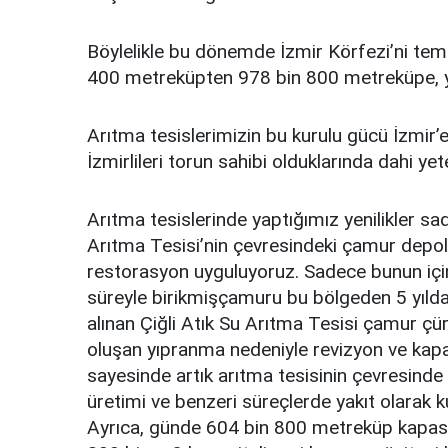
Böylelikle bu dönemde İzmir Körfezi’ni tem
400 metreküpten 978 bin 800 metreküpe, ya
Arıtma tesislerimizin bu kurulu gücü İzmir’e
İzmirlileri torun sahibi olduklarında dahi yete
Arıtma tesislerinde yaptığımız yenilikler sade
Arıtma Tesisi’nin çevresindeki çamur depola
restorasyon uyguluyoruz. Sadece bunun için 
süreyle birikmişçamuru bu bölgeden 5 yılda
alınan Çiğli Atık Su Arıtma Tesisi çamur ç
oluşan yıpranma nedeniyle revizyon ve kapas
sayesinde artık arıtma tesisinin çevresind
üretimi ve benzeri süreçlerde yakıt olarak 
Ayrıca, günde 604 bin 800 metreküp kapasite