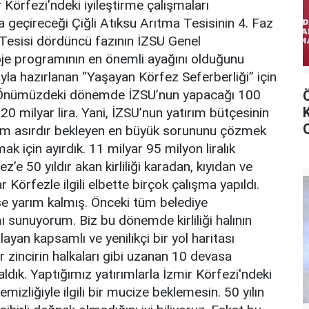
 Körfezi’ndeki iyileştirme çalışmaları
 geçireceği Çiğli Atıksu Arıtma Tesisinin 4. Faz
ma Tesisi dördüncü fazının İZSU Genel
oje programının en önemli ayağını olduğunu
yla hazırlanan “Yaşayan Körfez Seferberliği” için
a. Önümüzdeki dönemde İZSU’nun yapacağı 100
20 milyar lira. Yani, İZSU’nun yatırım bütçesinin
arım asırdır bekleyen en büyük sorununu çözmek
k için ayırdık. 11 milyar 95 milyon liralık
e 50 yıldır akan kirliliği karadan, kıyıdan ve
Körfezle ilgili elbette birçok çalışma yapıldı.
se yarım kalmış. Önceki tüm belediye
ı sunuyorum. Biz bu dönemde kirliliği halının
ayan kapsamlı ve yenilikçi bir yol haritası
ir zincirin halkaları gibi uzanan 10 devasa
 aldık. Yaptığımız yatırımlarla İzmir Körfezi'ndeki
mizliğiyle ilgili bir mucize beklemesin. 50 yılın