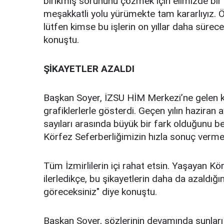
birikmiş sorununu çözmek için elimizde bir s
meşakkatli yolu yürümekte tam kararlıyız.
lütfen kimse bu işlerin on yıllar daha süre
konuştu.
ŞİKAYETLER AZALDI
Başkan Soyer, İZSU HİM Merkezi’ne gelen kent
grafiklerlerle gösterdi. Geçen yılın haziran
sayıları arasında büyük bir fark olduğunu b
Körfez Seferberliğimizin hızla sonuç verme
Tüm İzmirlilerin içi rahat etsin. Yaşayan Kö
ilerledikçe, bu şikayetlerin daha da azaldığı
göreceksiniz" diye konuştu.
Başkan Soyer, sözlerinin devamında şunları 