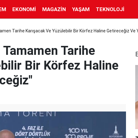
EM
EKONOMI
MAGAZIN
YAŞAM
TEKNOLOJI
men Tarihe Karışacak Ve Yüzülebilir Bir Körfez Haline Getireceğiz Ve
u Tamamen Tarihe
ilir Bir Körfez Haline
ceğiz"