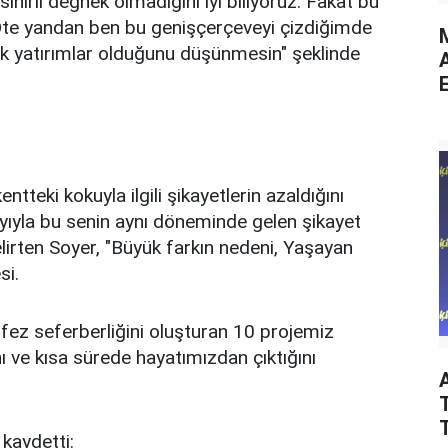
ihirli değnek olmadığını iyi biliyoruz. Fakat bu
 Öte yandan ben bu genişçerçeveyi çizdiğimde
M
cek yatırımlar olduğunu düşünmesin" şeklinde
E
teki kokuyla ilgili şikayetlerin azaldığını
 ayıyla bu senin aynı döneminde gelen şikayet
elirten Soyer, "Büyük farkın nedeni, Yaşayan
si.
rfez seferberliğini oluşturan 10 projemiz
nı ve kısa sürede hayatımızdan çıktığını
T
kaydetti: