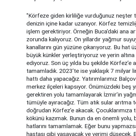
"Körfeze giden kirliliğe vurduğunuz neşter t
denizin içine kadar uzanıyor. Körfez temizli
işlem gerektiriyor. Örneğin Buca’daki ana ar
zorunda kalıyoruz. On yıllardır yağmur suy
kanallarını gün yüzüne çıkarıyoruz. Bu hat ü
büyük künkler yerleştiriyoruz ve yerin altına
ediyoruz. Son üç yılda bu şekilde Körfez’e 
tamamladık. 2023’te ise yaklaşık 7 milyar l
hattı daha yapacağız. Yatırımlarımız Balçov
merkez ilçeleri kapsıyor. Önümüzdeki beş yı
gerektiren yolu tamamlayarak İzmir’in yağmu
tümüyle ayıracağız. Tüm atık sular arıtma t
doğrudan Körfez’e akacak. Çocuklarımıza ter
kökünü kazımak. Bunun da en önemli yolu,
hatlarını tamamlamak. Eğer bunu yapmazsak
hastası gibi yaşayacak ve verimi düşecek. 