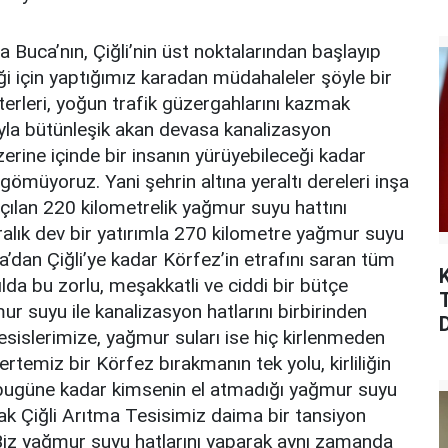
a Buca’nın, Çiğli’nin üst noktalarından başlayıp
ği için yaptığımız karadan müdahaleler şöyle bir
terleri, yoğun trafik güzergahlarını kazmak
uyla bütünleşik akan devasa kanalizasyon
zerine içinde bir insanın yürüyebileceği kadar
 gömüyoruz. Yani şehrin altına yeraltı dereleri inşa
açılan 220 kilometrelik yağmur suyu hattını
iralık dev bir yatırımla 270 kilometre yağmur suyu
a’dan Çiğli’ye kadar Körfez’in etrafını saran tüm
lda bu zorlu, meşakkatli ve ciddi bir bütçe
r suyu ile kanalizasyon hatlarını birbirinden
esislerimize, yağmur suları ise hiç kirlenmeden
temiz bir Körfez bırakmanın tek yolu, kirliliğin
 bugüne kadar kimsenin el atmadığı yağmur suyu
 Çiğli Arıtma Tesisimiz daima bir tansiyon
Biz yağmur suyu hatlarını yaparak aynı zamanda