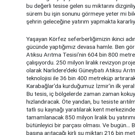
bu değerli tesise gelen su miktarını dizgin
sürem bu işin sonunu görmeye yeter mi bile
şehrin geleceğine yatırım yapmakta kararlı
Yaşayan Körfez seferberliğimizin ikinci adı
gücünde yaptığımız devasa hamle. Ben gör
Atıksu Arıtma Tesisi’nin 604 bin 800 metre
çalışıyordu. 250 milyon liralık revizyon pro
olarak Narlıdere’deki Güneybatı Atıksu Arı
teknolojisi ile 36 bin 400 metreküp artırara
Karabağlar’da kurduğumuz İzmir’in ilk yeral
Bu tesis, iç bölgelerde zaman zaman kokuy
hızlandıracak. Öte yandan, bu tesiste arıtıl
tatlı su kaynağı yaratılarak kent merkezinde
tamamlanacak 850 milyon liralık bu yatırım
bütünleyici bir parçası olması. Ve bugün… B
başına arıtacağı kirli su miktarı 216 bin me