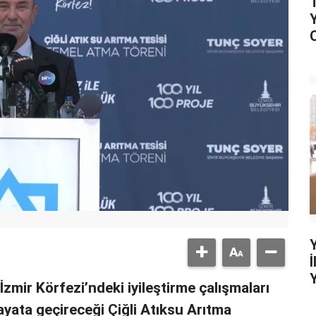
İzmir Körfezi’ndeki iyileştirme çalışmaları
ayata geçireceği Çiğli Atıksu Arıtma