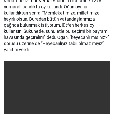
Kocatepe Mimar Kemal Anadolu Lisesi’nde 1276
numaralı sandıkta oy kullandı. Oğan oyunu
kullandıktan sonra, “Memleketimize, milletimize
hayırlı olsun. Buradan bütün vatandaşlarımıza
çağrıda bulunmak istiyorum, lütfen herkes oy
kullansın. Sükunetle, suhuletle bu seçimi bir bayram
havasında geçirelim” dedi. Oğan, “heyecanlı mısınız?”
sorusu üzerine de “Heyecanlıyız tabii olmaz mıyız”
yanıtını verdi.