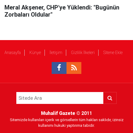
Meral Akşener, CHP'ye Yüklendi: "Bugünün
Zorbaları Oldular"
Anasayfa
Künye
İletişim
Gizlilik İlkeleri
Sitene Ekle
Muhalif Gazete
© 2011
Sitemizde kullanılan içerik ve görsellerin tüm hakları saklıdır, izinsiz
kullanımı hukuki yaptırıma tabidir.