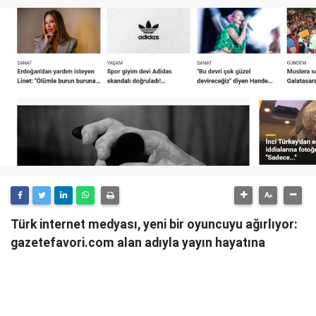
Türk internet medyası, yeni bir oyuncuyu ağırlıyor:
gazetefavori.com alan adıyla yayın hayatına
başlayan Gazete Favori, "Merhaba" diyerek
okuyucularıyla buluştuğunu duyurdu.
Güncel haberleri, derinlemesine analizleri ve farklı