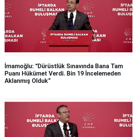
İmamoğlu: “Dürüstlük Sınavında Bana Tam
Puanı Hükümet Verdi. Bin 19 İncelemeden
Aklanmış Olduk”