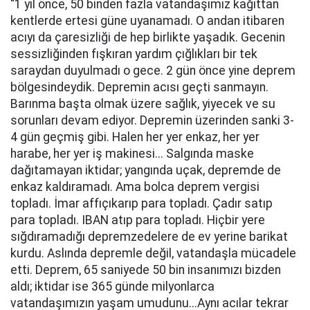
“1 yıl önce, 50 binden fazla vatandaşımız kağıttan
kentlerde ertesi güne uyanamadı. O andan itibaren
acıyı da çaresizliği de hep birlikte yaşadık. Gecenin
sessizliğinden fışkıran yardım çığlıkları bir tek
saraydan duyulmadı o gece. 2 gün önce yine deprem
bölgesindeydik. Depremin acısı geçti sanmayın.
Barınma başta olmak üzere sağlık, yiyecek ve su
sorunları devam ediyor. Depremin üzerinden sanki 3-
4 gün geçmiş gibi. Halen her yer enkaz, her yer
harabe, her yer iş makinesi... Salgında maske
dağıtamayan iktidar; yangında uçak, depremde de
enkaz kaldıramadı. Ama bolca deprem vergisi
topladı. İmar affıçıkarıp para topladı. Çadır satıp
para topladı. IBAN atıp para topladı. Hiçbir yere
sığdıramadığı depremzedelere de ev yerine barikat
kurdu. Aslında depremle değil, vatandaşla mücadele
etti. Deprem, 65 saniyede 50 bin insanımızı bizden
aldı; iktidar ise 365 günde milyonlarca
vatandaşımızın yaşam umudunu...Aynı acılar tekrar