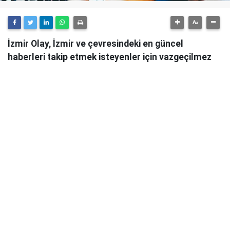
İzmir Olay, İzmir ve çevresindeki en güncel
haberleri takip etmek isteyenler için vazgeçilmez
bir kaynaktır.
Günlük olarak güncellenen haber sitesi, İzmir'in tüm
önemli gelişmelerini anlık olarak okuyucularına
ulaştırmaktadır.
İzmir Olay
, sadece şehirdeki değil, aynı zamanda
ülke genelindeki önemli olayları da takip ederek
okuyucularını bilgilendirmektedir. Güvenilir ve
tarafsız habercilik anlayışıyla hareket eden İzmir
Olay, her türlü haber konusunda objektif bir bakış
açısı sunmaktadır.