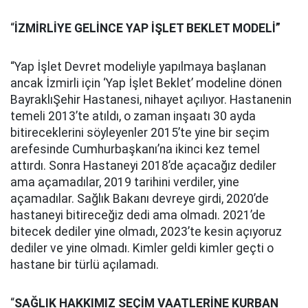
“
İZMİRLİYE GELİNCE YAP İŞLET BEKLET MODELİ”
“Yap İşlet Devret modeliyle yapılmaya başlanan
ancak İzmirli için ‘Yap İşlet Beklet’ modeline dönen
BayraklıŞehir Hastanesi, nihayet açılıyor. Hastanenin
temeli 2013’te atıldı, o zaman inşaatı 30 ayda
bitireceklerini söyleyenler 2015’te yine bir seçim
arefesinde Cumhurbaşkanı’na ikinci kez temel
attırdı. Sonra Hastaneyi 2018’de açacağız dediler
ama açamadılar, 2019 tarihini verdiler, yine
açamadılar. Sağlık Bakanı devreye girdi, 2020’de
hastaneyi bitireceğiz dedi ama olmadı. 2021’de
bitecek dediler yine olmadı, 2023’te kesin açıyoruz
dediler ve yine olmadı. Kimler geldi kimler geçti o
hastane bir türlü açılamadı.
“
SAĞLIK HAKKIMIZ SEÇİM VAATLERİNE KURBAN