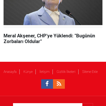
Meral Akşener, CHP'ye Yüklendi: "Bugünün
Zorbaları Oldular"
Anasayfa
Künye
İletişim
Gizlilik İlkeleri
Sitene Ekle