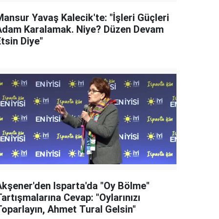
ansur Yavaş Kalecik'te: "İşleri Güçleri
Adam Karalamak. Niye? Düzen Devam
tsin Diye"
Akşener'den Isparta'da "Oy Bölme"
artışmalarına Cevap: "Oylarınızı
Toparlayın, Ahmet Tural Gelsin"