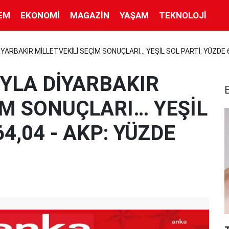
EM
EKONOMI
MAGAZIN
YAŞAM
TEKNOLOJI
İYARBAKIR MİLLETVEKİLİ SEÇİM SONUÇLARI… YEŞİL SOL PARTİ: YÜZDE 6
IYLA DİYARBAKIR
İM SONUÇLARI… YEŞİL
64,04 - AKP: YÜZDE