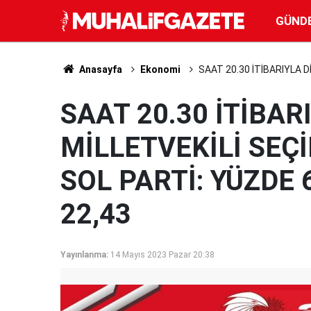
GÜND
Anasayfa
Ekonomi
SAAT 20.30 İTİBARIYLA D
SAAT 20.30 İTİBAR
MİLLETVEKİLİ SEÇ
SOL PARTİ: YÜZDE 
22,43
Yayınlanma:
14 Mayıs 2023 Pazar 20:38