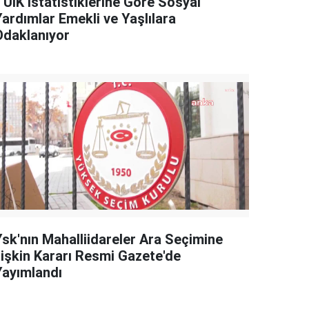
TÜİK İstatistiklerine Göre Sosyal
Yardımlar Emekli ve Yaşlılara
Odaklanıyor
Ysk'nın Mahalliidareler Ara Seçimine
İlişkin Kararı Resmi Gazete'de
Yayımlandı