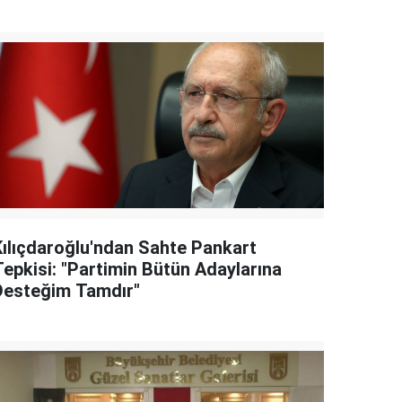
Kılıçdaroğlu'ndan Sahte Pankart
Tepkisi: "Partimin Bütün Adaylarına
Desteğim Tamdır"