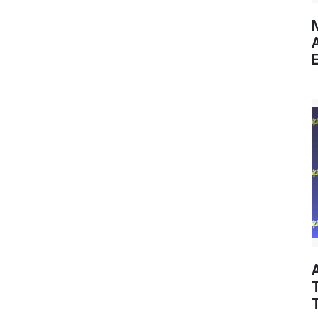
M
E
T